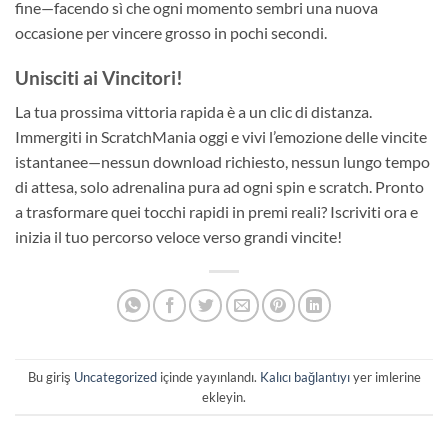
fine—facendo sì che ogni momento sembri una nuova
occasione per vincere grosso in pochi secondi.
Unisciti ai Vincitori!
La tua prossima vittoria rapida è a un clic di distanza.
Immergiti in ScratchMania oggi e vivi l’emozione delle vincite
istantanee—nessun download richiesto, nessun lungo tempo
di attesa, solo adrenalina pura ad ogni spin e scratch. Pronto
a trasformare quei tocchi rapidi in premi reali? Iscriviti ora e
inizia il tuo percorso veloce verso grandi vincite!
Bu giriş
Uncategorized
içinde yayınlandı.
Kalıcı bağlantıyı
yer imlerine
ekleyin.