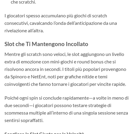
che scratchi.
I giocatori spesso accumulano più giochi di scratch
consecutivi, cavalcando l’onda dell’anticipazione da una
rivelazione all’altra.
Slot che Ti Mantengono Incollato
Mentre gli scratch sono veloci, le slot aggiungono un livello
extra di emozione con mini‑giochi e round bonus che si
risolvono ancora in secondi. I titoli più popolari provengono
da Spinoro e NetEnt, noti per grafiche nitide e temi
coinvolgenti che fanno tornare i giocatori per vincite rapide.
Poiché ogni spin si conclude rapidamente—a volte in meno di
due secondi—i giocatori possono testare strategie di
scommessa multiple all’interno di una singola sessione senza
sentirsi sopraffatti.
Scegliere la Slot Giusta per la Velocità