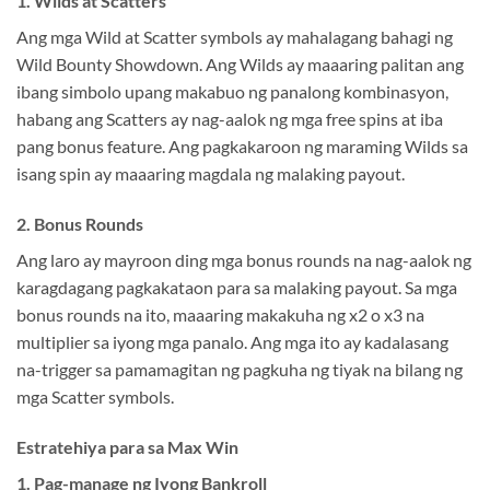
1.
Wilds at Scatters
Ang mga Wild at Scatter symbols ay mahalagang bahagi ng
Wild Bounty Showdown. Ang Wilds ay maaaring palitan ang
ibang simbolo upang makabuo ng panalong kombinasyon,
habang ang Scatters ay nag-aalok ng mga free spins at iba
pang bonus feature. Ang pagkakaroon ng maraming Wilds sa
isang spin ay maaaring magdala ng malaking payout.
2.
Bonus Rounds
Ang laro ay mayroon ding mga bonus rounds na nag-aalok ng
karagdagang pagkakataon para sa malaking payout. Sa mga
bonus rounds na ito, maaaring makakuha ng x2 o x3 na
multiplier sa iyong mga panalo. Ang mga ito ay kadalasang
na-trigger sa pamamagitan ng pagkuha ng tiyak na bilang ng
mga Scatter symbols.
Estratehiya para sa Max Win
1.
Pag-manage ng Iyong Bankroll