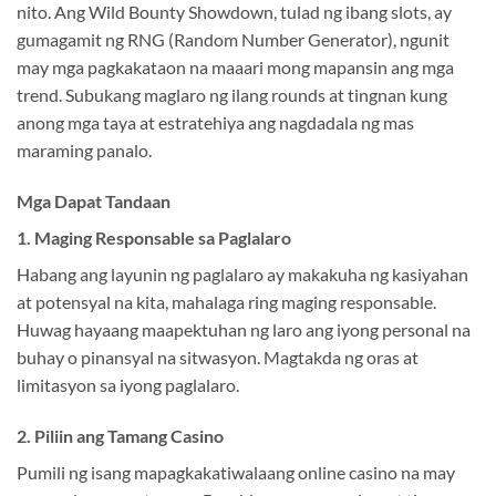
nito. Ang Wild Bounty Showdown, tulad ng ibang slots, ay
gumagamit ng RNG (Random Number Generator), ngunit
may mga pagkakataon na maaari mong mapansin ang mga
trend. Subukang maglaro ng ilang rounds at tingnan kung
anong mga taya at estratehiya ang nagdadala ng mas
maraming panalo.
Mga Dapat Tandaan
1.
Maging Responsable sa Paglalaro
Habang ang layunin ng paglalaro ay makakuha ng kasiyahan
at potensyal na kita, mahalaga ring maging responsable.
Huwag hayaang maapektuhan ng laro ang iyong personal na
buhay o pinansyal na sitwasyon. Magtakda ng oras at
limitasyon sa iyong paglalaro.
2.
Piliin ang Tamang Casino
Pumili ng isang mapagkakatiwalaang online casino na may