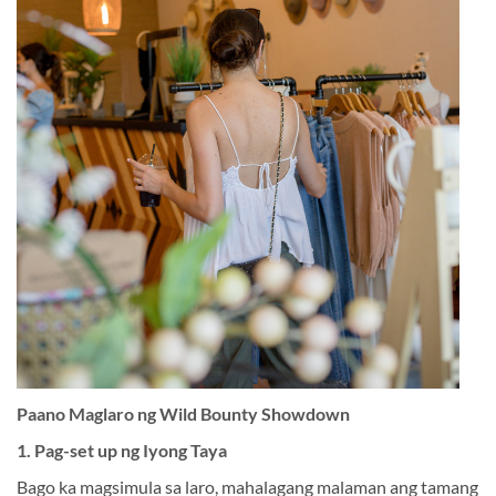
Paano Maglaro ng Wild Bounty Showdown
1.
Pag-set up ng Iyong Taya
Bago ka magsimula sa laro, mahalagang malaman ang tamang