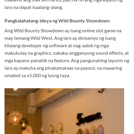
laro na dapat isaalang-alang.
Pangkalahatang-ideya ng Wild Bounty Showdown
Ang Wild Bounty Showdown ay isang online slot game na
may temang Wild West. Ang laro ay dinisenyo ng isang
kilalang developer ng software at nag-aalok ng mga
makukulay na graphics, nakaka-engganyong sound effects, at
mga kapana-panabik na feature. Ang pangunahing layunin ng
laro ay makuha ang pinakamataas na payout, na maaaring
umabot sa x5,000 ng iyong taya.