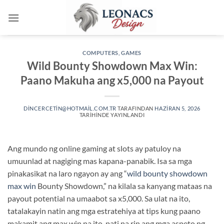
İçeriğe
atla
COMPUTERS, GAMES
Wild Bounty Showdown Max Win:
Paano Makuha ang x5,000 na Payout
DINCERCETIN@HOTMAIL.COM.TR
TARAFINDAN
HAZIRAN 5, 2026
TARIHINDE YAYINLANDI
Ang mundo ng online gaming at slots ay patuloy na
umuunlad at nagiging mas kapana-panabik. Isa sa mga
pinakasikat na laro ngayon ay ang “
wild bounty showdown
max win
Bounty Showdown,” na kilala sa kanyang mataas na
payout potential na umaabot sa x5,000. Sa ulat na ito,
tatalakayin natin ang mga estratehiya at tips kung paano
makamit ang max win na ito, pati na rin ang mga aspeto ng