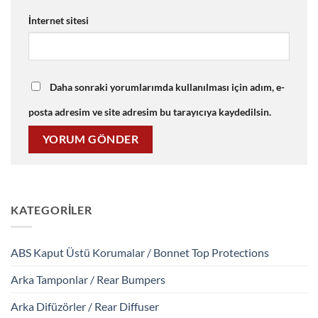
İnternet sitesi
Daha sonraki yorumlarımda kullanılması için adım, e-
posta adresim ve site adresim bu tarayıcıya kaydedilsin.
KATEGORILER
ABS Kaput Üstü Korumalar / Bonnet Top Protections
Arka Tamponlar / Rear Bumpers
Arka Difüzörler / Rear Diffuser