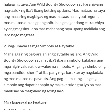
halaga ng taya. Ang Wild Bounty Showdown ay karaniwang
nag-aalok ng iba’t ibang betting options. Mas mataas na taya
ang maaaring magbigay ng mas mataas na payout, ngunit
mas mataas din ang panganib. Isang magandang estratehiya
ay ang magsimula sa mas mababang taya upang makilala ang
laro bago magtaas.
2.
Pag-unawa sa mga Simbolo at Paytable
Mahalaga ring pag-aralan ang paytable ng laro. Ang Wild
Bounty Showdown ay may iba’t ibang simbolo, kabilang ang
mga high-value at low-value na simbolo. Ang mga simbolo ng
mga bandido, sheriff, at iba pang mga karakter ay nagdadala
ng mas mataas na payouts. Ang pag-alam kung aling mga
simbolo ang dapat hanapin ay makakatulong sa iyo na mas
mahusay na magplano ng iyong laro.
Mga Espesyal na Feature