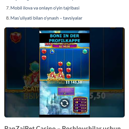
Mobil ilova va onlayn o‘yin tajribasi
Mas’uliyati bilan o‘ynash – tavsiyalar
BanZaiBet Casino – Boshlovchilar uchun