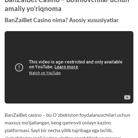
amaliy yo‘riqnoma
BanZaiBet Casino nima? Asosiy xususiyatlar
BanZaiBet casino – bu Oʻzbekiston foydalanuvchilari uchun
maxsus mo‘ljallangan, keng qamrovli onlayn kazino
platformasi. Sayt bir necha yillik tajribaga ega bo‘lib,
o‘yinchilariga jonli kazino, slotlar, sport tikish va maxsus