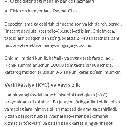
O‘zbekistondagi mahalliy bank o‘tkazmalari
Elektron hamyonlar – Payme, Click
Depozitni amalga oshirish bir necha soniya ichida ro‘y beradi,
“instant payouts” (tez to‘lov) xususiyati bilan. Chiqim esa,
tasdiqlash bosqichidan so‘ng, odatda 24‑48 soat ichida bank
hisobi yoki elektron hamyoningizga yuboriladi.
Chiqim limitlari kunlik, haftalik va oyga qarab farq qiladi.
Kichik summalar uchun 10 000 so‘mgacha bir kun ichida,
kattaroq miqdorlar uchun 3‑5 ish kuni kerak bo‘lishi mumkin.
Verifikatsiya (KYC) va xavfsizlik
Har bir yangi foydalanuvchi hisobini tasdiqlash (KYC)
jarayonidan o‘tishi shart. Bu jarayon, firibgarlikni oldini olish
va mablag‘larni himoya qilish maqsadida amalga oshiriladi.
Sizdan pasport nusxasi, yashash joyi manzili (komunal
xizmatlar to‘lovlari) va ba’zan bank kartasining skrinshoti