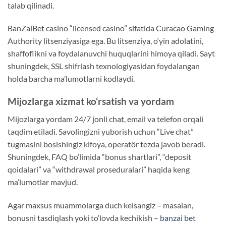
talab qilinadi.
BanZaiBet casino “licensed casino” sifatida Curacao Gaming
Authority litsenziyasiga ega. Bu litsenziya, o‘yin adolatini,
shaffoflikni va foydalanuvchi huquqlarini himoya qiladi. Sayt
shuningdek, SSL shifrlash texnologiyasidan foydalangan
holda barcha ma’lumotlarni kodlaydi.
Mijozlarga xizmat ko‘rsatish va yordam
Mijozlarga yordam 24/7 jonli chat, email va telefon orqali
taqdim etiladi. Savolingizni yuborish uchun “Live chat”
tugmasini bosishingiz kifoya, operatör tezda javob beradi.
Shuningdek, FAQ bo‘limida “bonus shartlari”, “deposit
qoidalari” va “withdrawal proseduralari” haqida keng
ma’lumotlar mavjud.
Agar maxsus muammolarga duch kelsangiz – masalan,
bonusni tasdiqlash yoki to‘lovda kechikish –
banzai bet