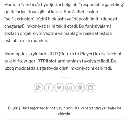
Har bir o‘yinchi o‘z byudjetini belgilab, “responsible gambling”
qoidalariga rioya qilishi kerak. BanZaiBet casino
“self‑exclusion” (o‘zini bloklash) va “deposit limit” (depozit
chegarasi) imkoniyatlarini taklif etadi. Bu funksiyalarni
sozlash orqali, o‘yin vaqtini va mablag‘ni nazorat ostida
ushlab turish mumkin.
Shuningdek, o‘yinlarda RTP (Return to Player) ko‘rsatkichini
tekshirib, yuqori RTPli slotlarni tanlash tavsiya etiladi. Bu,
uzoq muddatda sizga foyda olish imkoniyatini oshiradi.
Bu giriş
Uncategorized
içinde yayınlandı.
Kalıcı bağlantıyı
yer imlerine
ekleyin.