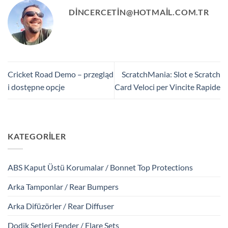
DINCERCETIN@HOTMAIL.COM.TR
Cricket Road Demo – przegląd
ScratchMania: Slot e Scratch
i dostępne opcje
Card Veloci per Vincite Rapide
KATEGORILER
ABS Kaput Üstü Korumalar / Bonnet Top Protections
Arka Tamponlar / Rear Bumpers
Arka Difüzörler / Rear Diffuser
Dodik Setleri Fender / Flare Sets