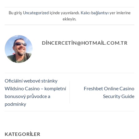
Bu giriş
Uncategorized
içinde yayınlandı.
Kalıcı bağlantıyı
yer imlerine
ekleyin.
DINCERCETIN@HOTMAIL.COM.TR
Oficiální webové stránky
Wildsino Casino – kompletní
Freshbet Online Casino
bonusový průvodce a
Security Guide
podmínky
KATEGORILER