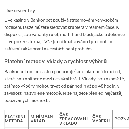
Live dealer hry
Live kasino v Bankonbet používá streamování ve vysokém
rozlišení, takže můžete sledovat krupiéra v reálném čase. K
dispozici jsou varianty rulet, multi‑hand blackjacku a dokonce
i live poker s turnaji. Vše je optimalizováno i pro mobilní
zařízení, takže hraní na cestách není problém.
Platební metody, vklady a rychlost výběrů
Bankonbet online casino podporuje řadu platebních metod,
které jsou oblíbené mezi českými hráči. Vklady jsou okamžité,
zatímco výběry mohou trvat od pár hodin až po 48 hodin, v
závislosti na zvolené metodě. Níže najdete přehled nejčastěji
používaných možností.
ČAS
PLATEBNÍ
MINIMÁLNÍ
ČAS
ZPRACOVÁNÍ
POZN
METODA
VKLAD
VÝBĚRU
VKLADU