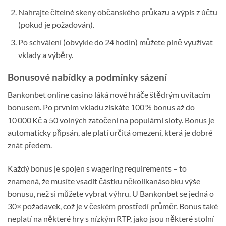
Nahrajte čitelné skeny občanského průkazu a výpis z účtu
(pokud je požadován).
Po schválení (obvykle do 24 hodin) můžete plně využívat
vklady a výběry.
Bonusové nabídky a podmínky sázení
Bankonbet online casino láká nové hráče štědrým uvítacím
bonusem. Po prvním vkladu získáte 100 % bonus až do
10 000 Kč a 50 volných zatočení na populární sloty. Bonus je
automaticky připsán, ale platí určitá omezení, která je dobré
znát předem.
Každý bonus je spojen s wagering requirements – to
znamená, že musíte vsadit částku několikanásobku výše
bonusu, než si můžete vybrat výhru. U Bankonbet se jedná o
30× požadavek, což je v českém prostředí průměr. Bonus také
neplatí na některé hry s nízkým RTP, jako jsou některé stolní