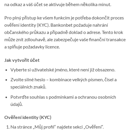
na odkaz a váš účet se aktivuje během několika minut.
Pro plný přístup ke všem funkcím je potřeba dokončit proces
ověření identity (KYC). Bankonbet požaduje nahrání
občanského průkazu a případně doklad o adrese. Tento krok
může znít zdlouhavě, ale zabezpečuje vaše finanční transakce
a splňuje požadavky licence.
Jak vytvořit účet
Vyberte si uživatelské jméno, které není již obsazeno.
Zvolte silné heslo – kombinace velkých písmen, čísel a
speciálních znaků.
Potvrďte souhlas s podmínkami a ochranou osobních
údajů.
Ověření identity (KYC)
Na stránce „Můj profil“ najdete sekci „Ověření“.