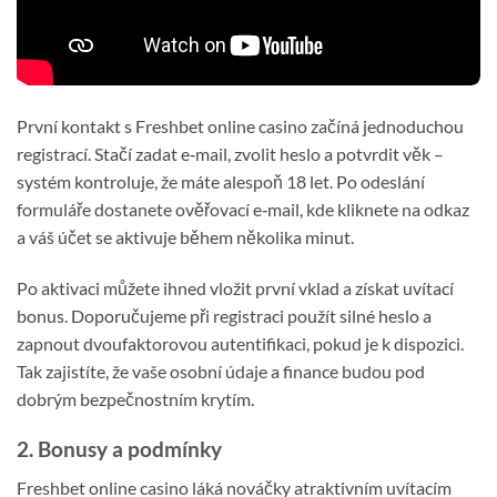
První kontakt s Freshbet online casino začíná jednoduchou
registrací. Stačí zadat e‑mail, zvolit heslo a potvrdit věk –
systém kontroluje, že máte alespoň 18 let. Po odeslání
formuláře dostanete ověřovací e‑mail, kde kliknete na odkaz
a váš účet se aktivuje během několika minut.
Po aktivaci můžete ihned vložit první vklad a získat uvítací
bonus. Doporučujeme při registraci použít silné heslo a
zapnout dvoufaktorovou autentifikaci, pokud je k dispozici.
Tak zajistíte, že vaše osobní údaje a finance budou pod
dobrým bezpečnostním krytím.
2. Bonusy a podmínky
Freshbet online casino láká nováčky atraktivním uvítacím