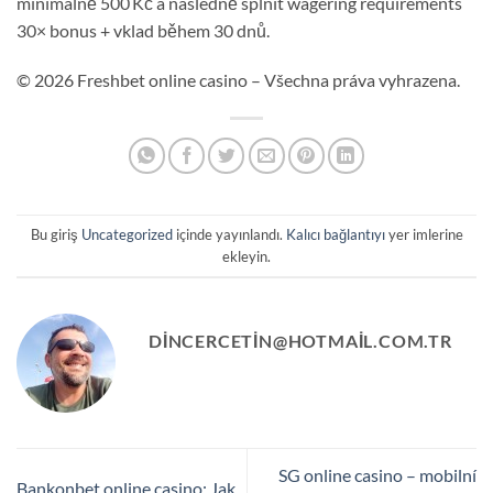
minimálně 500 Kč a následně splnit wagering requirements
30× bonus + vklad během 30 dnů.
© 2026 Freshbet online casino – Všechna práva vyhrazena.
Bu giriş
Uncategorized
içinde yayınlandı.
Kalıcı bağlantıyı
yer imlerine
ekleyin.
DINCERCETIN@HOTMAIL.COM.TR
SG online casino – mobilní
Bankonbet online casino: Jak