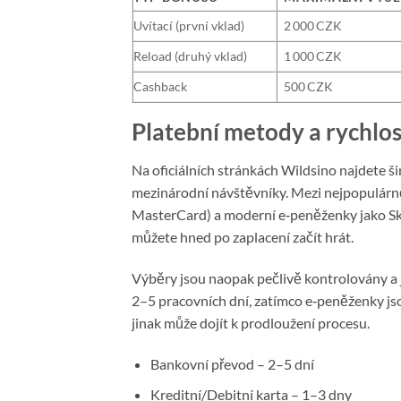
Uvítací (první vklad)
2 000 CZK
Reload (druhý vklad)
1 000 CZK
Cashback
500 CZK
Platební metody a rychlo
Na oficiálních stránkách Wildsino najdete ši
mezinárodní návštěvníky. Mezi nejpopulárnějš
MasterCard) a moderní e‑peněženky jako Sk
můžete hned po zaplacení začít hrát.
Výběry jsou naopak pečlivě kontrolovány a j
2–5 pracovních dní, zatímco e‑peněženky jso
jinak může dojít k prodloužení procesu.
Bankovní převod – 2–5 dní
Kreditní/Debitní karta – 1–3 dny