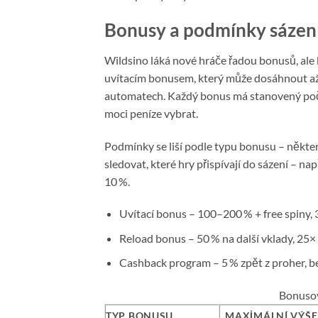
Bonusy a podmínky sázení 
Wildsino láká nové hráče řadou bonusů, ale k
uvítacím bonusem, který může dosáhnout až 2
automatech. Každý bonus má stanovený počet
moci peníze vybrat.
Podmínky se liší podle typu bonusu – některé
sledovat, které hry přispívají do sázení – na
10 %.
Uvítací bonus – 100–200 % + free spiny, 
Reload bonus – 50 % na další vklady, 25×
Cashback program – 5 % zpět z proher, b
Bonusov
TYP BONUSU
MAXIMÁLNÍ VÝŠE