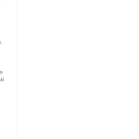
.
ro
ti