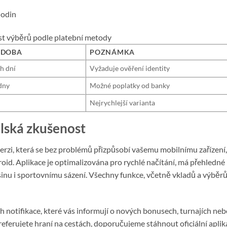
hodin
st výběrů podle platební metody
 DOBA
POZNÁMKA
h dní
Vyžaduje ověření identity
dny
Možné poplatky od banky
Nejrychlejší varianta
elská zkušenost
rzi, která se bez problémů přizpůsobí vašemu mobilnímu zařízení,
oid. Aplikace je optimalizována pro rychlé načítání, má přehledné
inu i sportovnímu sázení. Všechny funkce, včetně vkladů a výběrů
h notifikace, které vás informují o nových bonusech, turnajích ne
erujete hraní na cestách, doporučujeme stáhnout oficiální aplika