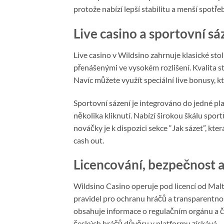
protože nabízí lepší stabilitu a menší spotře
Live casino a sportovní sá
Live casino v Wildsino zahrnuje klasické stol
přenášenými ve vysokém rozlišení. Kvalita stre
Navíc můžete využít speciální live bonusy, kt
Sportovní sázení je integrováno do jedné p
několika kliknutí. Nabízí širokou škálu sport
nováčky je k dispozici sekce “Jak sázet”, kt
cash out.
Licencování, bezpečnost 
Wildsino Casino operuje pod licencí od Mal
pravidel pro ochranu hráčů a transparentnos
obsahuje informace o regulačním orgánu a čí
českých hráčů důvěru v platformu získává.