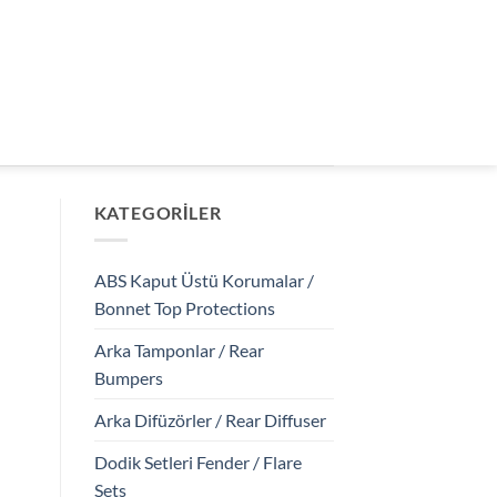
KATEGORILER
ABS Kaput Üstü Korumalar /
Bonnet Top Protections
Arka Tamponlar / Rear
Bumpers
Arka Difüzörler / Rear Diffuser
Dodik Setleri Fender / Flare
Sets