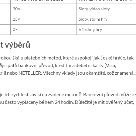
30×
Sloty, video sloty
25×
Sloty, stolní hry
0×
Všechny hry
st výběrů
rokou škálu platebních metod, které uspokojí jak české hráče, tak
í patří bankovní převod, kreditní a debetní karty (Visa,
rill nebo NETELLER. Všechny vklady jsou okamžité, což znamená, 
ejich rychlost závisí na zvolené metodě. Bankovní převod může tr
u často vyplaceny během 24 hodin. Důležité je mít ověřený účet,