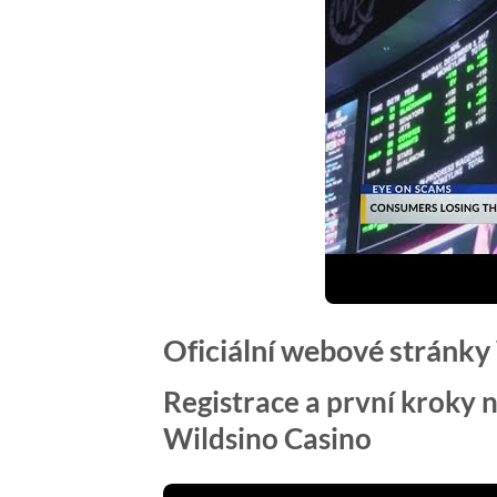
Oficiální webové stránky
Registrace a první kroky 
Wildsino Casino