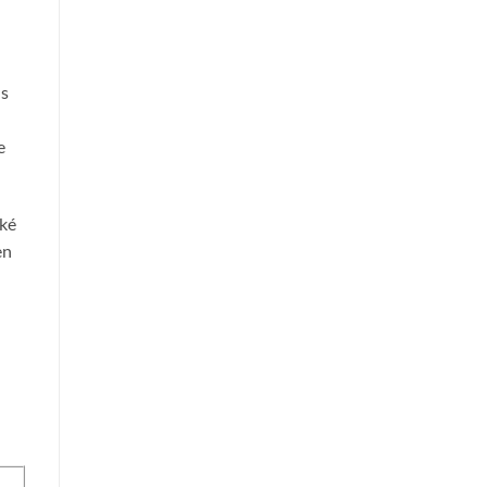
 s
e
aké
en