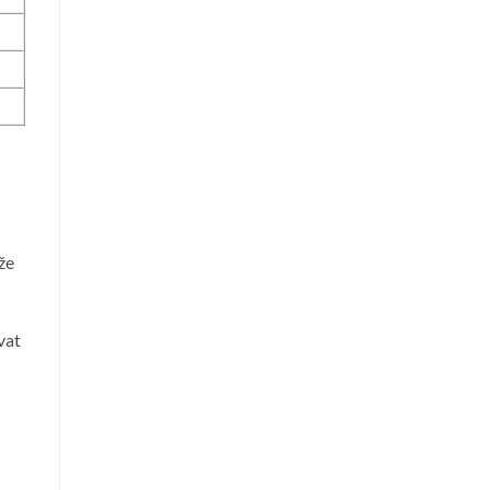
že
vat