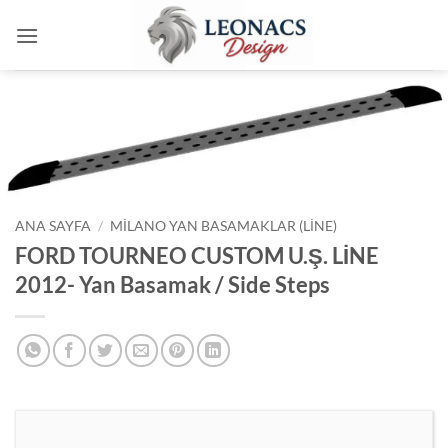
İçeriğe
atla
ANA SAYFA
/
MILANO YAN BASAMAKLAR (LINE)
FORD TOURNEO CUSTOM U.Ş. LİNE
2012- Yan Basamak / Side Steps