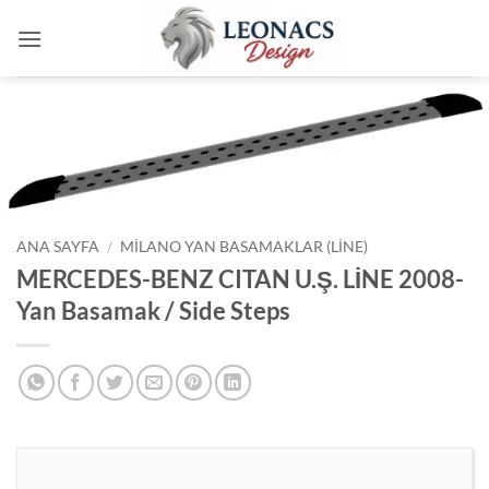
İçeriğe
atla
ANA SAYFA
/
MILANO YAN BASAMAKLAR (LINE)
MERCEDES-BENZ CITAN U.Ş. LİNE 2008-
Yan Basamak / Side Steps