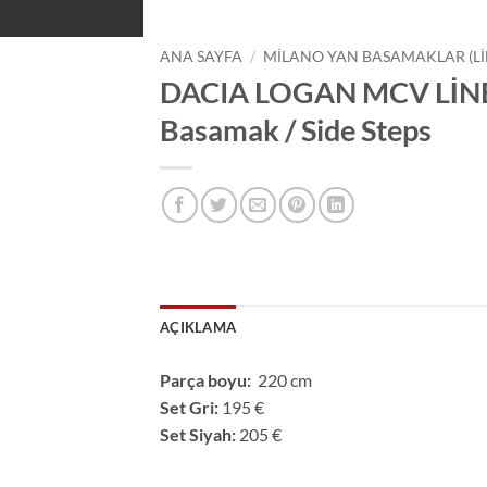
ANA SAYFA
/
MILANO YAN BASAMAKLAR (LI
DACIA LOGAN MCV LİNE
Basamak / Side Steps
AÇIKLAMA
Parça boyu:
220 cm
Set Gri:
195 €
Set Siyah:
205 €