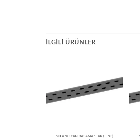
İLGILI ÜRÜNLER
SAMAKLAR (LINE)
MILANO YAN BASAMAKLAR (LINE)