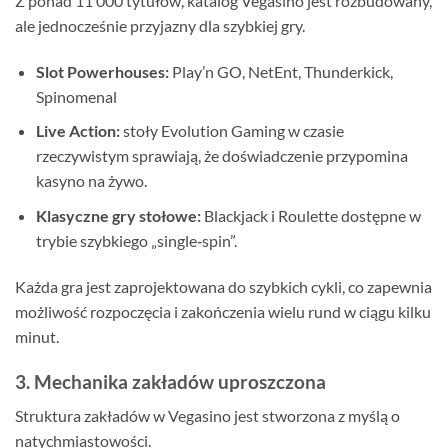
Z ponad 11 000 tytułów, katalog Vegasino jest rozbudowany,
ale jednocześnie przyjazny dla szybkiej gry.
Slot Powerhouses:
Play’n GO, NetEnt, Thunderkick,
Spinomenal
Live Action:
stoły Evolution Gaming w czasie
rzeczywistym sprawiają, że doświadczenie przypomina
kasyno na żywo.
Klasyczne gry stołowe:
Blackjack i Roulette dostępne w
trybie szybkiego „single‑spin”.
Każda gra jest zaprojektowana do szybkich cykli, co zapewnia
możliwość rozpoczęcia i zakończenia wielu rund w ciągu kilku
minut.
3. Mechanika zakładów uproszczona
Struktura zakładów w Vegasino jest stworzona z myślą o
natychmiastowości.