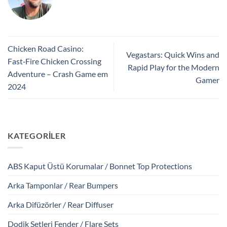
Chicken Road Casino:
Vegastars: Quick Wins and
Fast‑Fire Chicken Crossing
Rapid Play for the Modern
Adventure – Crash Game em
Gamer
2024
KATEGORILER
ABS Kaput Üstü Korumalar / Bonnet Top Protections
Arka Tamponlar / Rear Bumpers
Arka Difüzörler / Rear Diffuser
Dodik Setleri Fender / Flare Sets