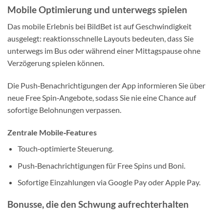
Mobile Optimierung und unterwegs spielen
Das mobile Erlebnis bei BildBet ist auf Geschwindigkeit
ausgelegt: reaktionsschnelle Layouts bedeuten, dass Sie
unterwegs im Bus oder während einer Mittagspause ohne
Verzögerung spielen können.
Die Push‑Benachrichtigungen der App informieren Sie über
neue Free Spin‑Angebote, sodass Sie nie eine Chance auf
sofortige Belohnungen verpassen.
Zentrale Mobile‑Features
Touch‑optimierte Steuerung.
Push‑Benachrichtigungen für Free Spins und Boni.
Sofortige Einzahlungen via Google Pay oder Apple Pay.
Bonusse, die den Schwung aufrechterhalten