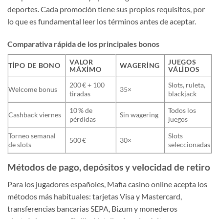
deportes. Cada promoción tiene sus propios requisitos, por
lo que es fundamental leer los términos antes de aceptar.
Comparativa rápida de los principales bonos
VALOR
JUEGOS
TIPO DE BONO
WAGERING
MÁXIMO
VÁLIDOS
200 € + 100
Slots, ruleta,
Welcome bonus
35×
tiradas
blackjack
10 % de
Todos los
Cashback viernes
Sin wagering
pérdidas
juegos
Torneo semanal
Slots
500 €
30×
de slots
seleccionadas
Métodos de pago, depósitos y velocidad de retiro
Para los jugadores españoles, Mafia casino online acepta los
métodos más habituales: tarjetas Visa y Mastercard,
transferencias bancarias SEPA, Bizum y monederos