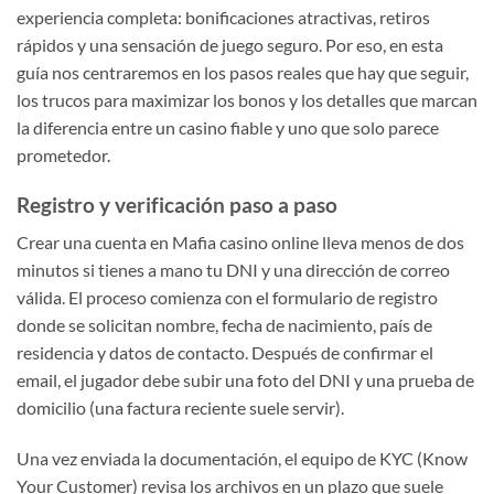
experiencia completa: bonificaciones atractivas, retiros
rápidos y una sensación de juego seguro. Por eso, en esta
guía nos centraremos en los pasos reales que hay que seguir,
los trucos para maximizar los bonos y los detalles que marcan
la diferencia entre un casino fiable y uno que solo parece
prometedor.
Registro y verificación paso a paso
Crear una cuenta en Mafia casino online lleva menos de dos
minutos si tienes a mano tu DNI y una dirección de correo
válida. El proceso comienza con el formulario de registro
donde se solicitan nombre, fecha de nacimiento, país de
residencia y datos de contacto. Después de confirmar el
email, el jugador debe subir una foto del DNI y una prueba de
domicilio (una factura reciente suele servir).
Una vez enviada la documentación, el equipo de KYC (Know
Your Customer) revisa los archivos en un plazo que suele