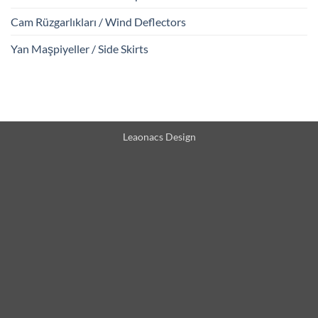
Cam Rüzgarlıkları / Wind Deflectors
Yan Maşpiyeller / Side Skirts
Leaonacs Design