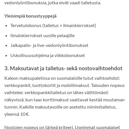
vedonlyöntibonuksia, jotka eivät vaadi talletusta.
Yleisimpiä bonustyyppejä
Tervetulobonus (talletus + ilmaiskierrokset)
Ilmaiskierrokset uusille pelaajille
Jalkapallo- ja live-vedonlyöntibonukset
Uskollisuusohjelma ja viikkobonukset
3. Maksutavat ja talletus‑ sekä nostovaihtoehdot
Kaleon maksupaletissa on suomalaisille tutut vaihtoehdot:
verkkopankit, luottokortit ja mobiilimaksut. Talouden nopeus
vaihtelee: verkkopankkitalletus on lähes välittömästi
näkyvissä, kun taas korttimaksut saattavat kestää muutaman
tunnin. Kaikille maksutavoille on asetettu minimitalletus,
yleensä 10 €.
Nostojen nopeus on tärkeä kriteeri. Useimmat suomalaiset