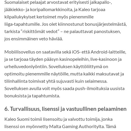
Suomalaiset pelaajat arvostavat erityisesti jalkapallo-,
jääkiekko‑ ja koripallomarkkinoita, ja Kaleo tarjoaa
kilpailukykyiset kertoimet myös pienemmille
liiga‑tapahtumille. Jos olet kiinnostunut bonusjärjestelmästä,
tarkista “riskittömät vedot” – ne palauttavat panostuksen,
jos ensimmäinen veto häviää.
Mobiilisovellus on saatavilla sekä iOS‑ että Android‑laitteille,
ja se tarjoaa täyden pääsyn kasinopeleihin, live‑kasinoon ja
urheiluvedonlyöntiin. Sovelluksen käyttöliittymä on
optimoitu pienemmille näytöille, mutta kaikki maksutavat ja
tilinhallinta toimivat yhtä sujuvasti kuin selaimessa.
Sovelluksen avulla voit myös saada push-ilmoituksia uusista
bonuksista ja tapahtumista.
6. Turvallisuus, lisenssi ja vastuullinen pelaaminen
Kaleo Suomi toimii lisensoitu ja valvottu toimija, jonka
lisenssi on myönnetty Malta Gaming Authoritylta. Tämä