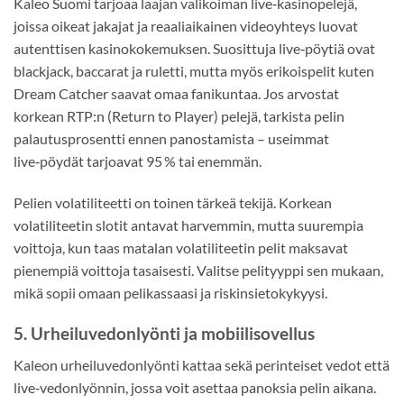
Kaleo Suomi tarjoaa laajan valikoiman live‑kasinopelejä,
joissa oikeat jakajat ja reaaliaikainen videoyhteys luovat
autenttisen kasinokokemuksen. Suosittuja live‑pöytiä ovat
blackjack, baccarat ja ruletti, mutta myös erikoispelit kuten
Dream Catcher saavat omaa fanikuntaa. Jos arvostat
korkean RTP:n (Return to Player) pelejä, tarkista pelin
palautusprosentti ennen panostamista – useimmat
live‑pöydät tarjoavat 95 % tai enemmän.
Pelien volatiliteetti on toinen tärkeä tekijä. Korkean
volatiliteetin slotit antavat harvemmin, mutta suurempia
voittoja, kun taas matalan volatiliteetin pelit maksavat
pienempiä voittoja tasaisesti. Valitse pelityyppi sen mukaan,
mikä sopii omaan pelikassaasi ja riskinsietokykyysi.
5. Urheiluvedonlyönti ja mobiilisovellus
Kaleon urheiluvedonlyönti kattaa sekä perinteiset vedot että
live‑vedonlyönnin, jossa voit asettaa panoksia pelin aikana.