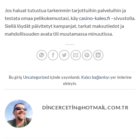
Jos haluat tutustua tarkemmin tarjottuihin palveluihin ja
testata omaa pelikokemustasi, käy
casino-kaleo.fi
–sivustolla.
Siellä löydät päivitetyt kampanjat, tarkat maksutiedot ja
mahdollisuuden avata tili muutamassa minuutissa.
Bu giriş
Uncategorized
içinde yayınlandı.
Kalıcı bağlantıyı
yer imlerine
ekleyin.
DINCERCETIN@HOTMAIL.COM.TR