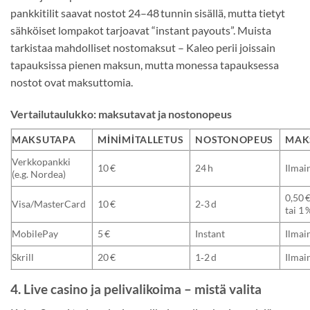
pankkitilit saavat nostot 24–48 tunnin sisällä, mutta tietyt
sähköiset lompakot tarjoavat “instant payouts”. Muista
tarkistaa mahdolliset nostomaksut – Kaleo perii joissain
tapauksissa pienen maksun, mutta monessa tapauksessa
nostot ovat maksuttomia.
Vertailutaulukko: maksutavat ja nostonopeus
MAKSUTAPA
MINIMITALLETUS
NOSTONOPEUS
MAK
Verkkopankki
10 €
24 h
Ilmai
(e.g. Nordea)
0,50 
Visa/MasterCard
10 €
2‑3 d
tai 1 
MobilePay
5 €
Instant
Ilmai
Skrill
20 €
1‑2 d
Ilmai
4. Live casino ja pelivalikoima – mistä valita