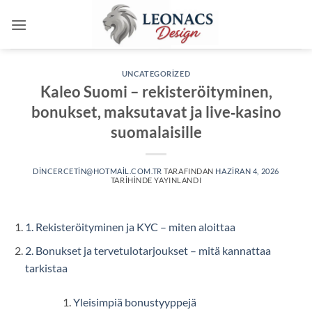
İçeriğe
atla
UNCATEGORIZED
Kaleo Suomi – rekisteröityminen,
bonukset, maksutavat ja live‑kasino
suomalaisille
DINCERCETIN@HOTMAIL.COM.TR
TARAFINDAN
HAZIRAN 4, 2026
TARIHINDE YAYINLANDI
1. Rekisteröityminen ja KYC – miten aloittaa
2. Bonukset ja tervetulotarjoukset – mitä kannattaa
tarkistaa
Yleisimpiä bonustyyppejä