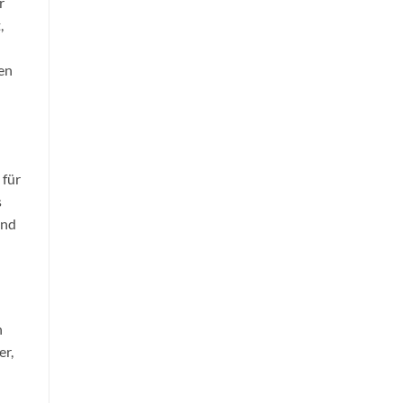
r
,
nen
 für
s
und
h
er,