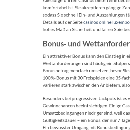
Alle aufgeführten Casinos bieten eine deut
komfortabel ist. Sie akzeptieren gängige Z
sodass Sie schnell Ein- und Auszahlungen tä
Details auf der Seite
casinos online luxemb
hohes Maß an Sicherheit und fairen Spielbe
Bonus‑ und Wettanforder
Ein attraktiver Bonus kann den Einstieg in e
Wettanforderungen sind häufig ein Stolperst
Bonusbetrag mehrfach umsetzen, bevor Sie 
100 %‑Bonus mit 30 Freispielen eine 35‑fa
variieren stark zwischen den Anbietern, also
Besonders bei progressiven Jackpots ist es 
Gewinnchancen beeinträchtigen. Einige Casi
Umsatzbedingungen niedriger sind, weil das 
Gültigkeitsdauer – ein Bonus, der nur 7 Tage
Ein bewusster Umgang mit Bonusbedingungen