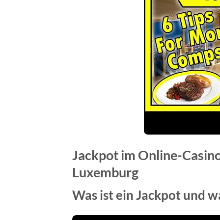
Jackpot im Online-Casino 
Luxemburg
Was ist ein Jackpot und wa