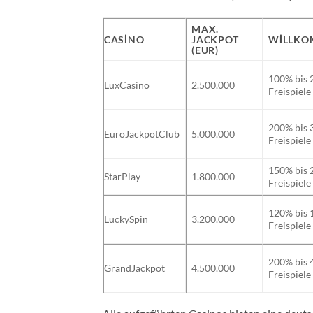
MAX.
CASINO
JACKPOT
WILLKO
(EUR)
100% bis 
LuxCasino
2.500.000
Freispiele
200% bis 
EuroJackpotClub
5.000.000
Freispiele
150% bis 
StarPlay
1.800.000
Freispiele
120% bis 
LuckySpin
3.200.000
Freispiele
200% bis 
GrandJackpot
4.500.000
Freispiele