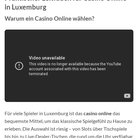
in Luxemburg
Warum ein Casino Online wählen?
Für viele Spieler in Luxemburg ist das
casino online
das
bequemste Mittel, um das klassische Spielgefühl zu Hause zu
erleben. Die Auswahl ist riesig – von Slots über Tischspiele
bis hin zu Live‑Dealer‑Tischen, die rund um die Uhr verfügbar