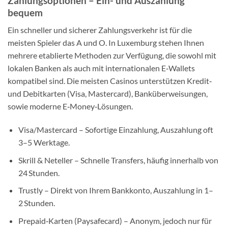
Zahlungsoptionen – Ein- und Auszahlung
bequem
Ein schneller und sicherer Zahlungsverkehr ist für die
meisten Spieler das A und O. In Luxemburg stehen Ihnen
mehrere etablierte Methoden zur Verfügung, die sowohl mit
lokalen Banken als auch mit internationalen E‑Wallets
kompatibel sind. Die meisten Casinos unterstützen Kredit‑
und Debitkarten (Visa, Mastercard), Banküberweisungen,
sowie moderne E‑Money‑Lösungen.
Visa/Mastercard – Sofortige Einzahlung, Auszahlung oft
3–5 Werktage.
Skrill & Neteller – Schnelle Transfers, häufig innerhalb von
24 Stunden.
Trustly – Direkt von Ihrem Bankkonto, Auszahlung in 1–
2 Stunden.
Prepaid‑Karten (Paysafecard) – Anonym, jedoch nur für