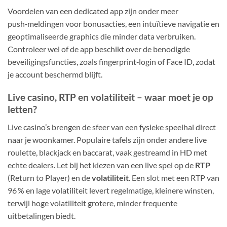
Voordelen van een dedicated app zijn onder meer
push‑meldingen voor bonusacties, een intuïtieve navigatie en
geoptimaliseerde graphics die minder data verbruiken.
Controleer wel of de app beschikt over de benodigde
beveiligingsfuncties, zoals fingerprint‑login of Face ID, zodat
je account beschermd blijft.
Live casino, RTP en volatiliteit – waar moet je op
letten?
Live casino’s brengen de sfeer van een fysieke speelhal direct
naar je woonkamer. Populaire tafels zijn onder andere live
roulette, blackjack en baccarat, vaak gestreamd in HD met
echte dealers. Let bij het kiezen van een live spel op de
RTP
(Return to Player) en de
volatiliteit
. Een slot met een RTP van
96 % en lage volatiliteit levert regelmatige, kleinere winsten,
terwijl hoge volatiliteit grotere, minder frequente
uitbetalingen biedt.