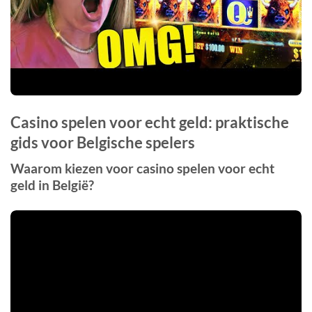
Casino spelen voor echt geld: praktische
gids voor Belgische spelers
Waarom kiezen voor casino spelen voor echt
geld in België?