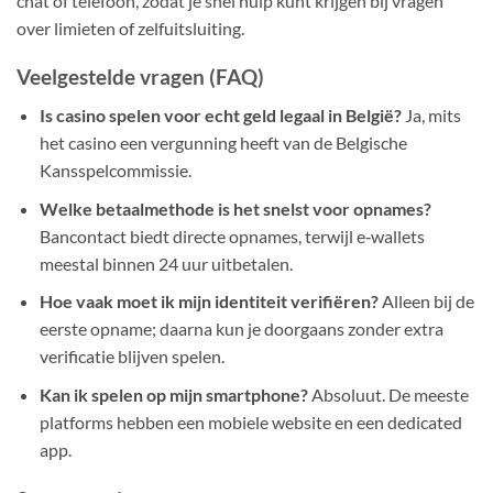
chat of telefoon, zodat je snel hulp kunt krijgen bij vragen
over limieten of zelfuitsluiting.
Veelgestelde vragen (FAQ)
Is casino spelen voor echt geld legaal in België?
Ja, mits
het casino een vergunning heeft van de Belgische
Kansspelcommissie.
Welke betaalmethode is het snelst voor opnames?
Bancontact biedt directe opnames, terwijl e‑wallets
meestal binnen 24 uur uitbetalen.
Hoe vaak moet ik mijn identiteit verifiëren?
Alleen bij de
eerste opname; daarna kun je doorgaans zonder extra
verificatie blijven spelen.
Kan ik spelen op mijn smartphone?
Absoluut. De meeste
platforms hebben een mobiele website en een dedicated
app.