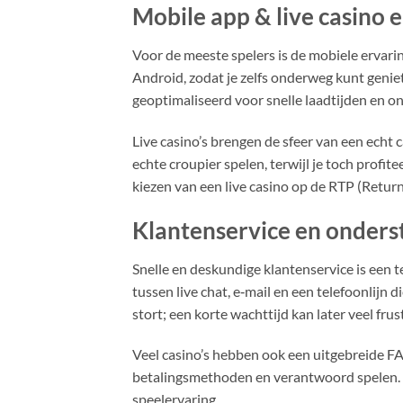
Mobile app & live casino 
Voor de meeste spelers is de mobiele ervarin
Android, zodat je zelfs onderweg kunt geniet
geoptimaliseerd voor snelle laadtijden en 
Live casino’s brengen de sfeer van een echt 
echte croupier spelen, terwijl je toch profit
kiezen van een live casino op de RTP (Return
Klantenservice en onders
Snelle en deskundige klantenservice is een t
tussen live chat, e‑mail en een telefoonlijn d
stort; een korte wachttijd kan later veel fru
Veel casino’s hebben ook een uitgebreide FA
betalingsmethoden en verantwoord spelen. D
speelervaring.