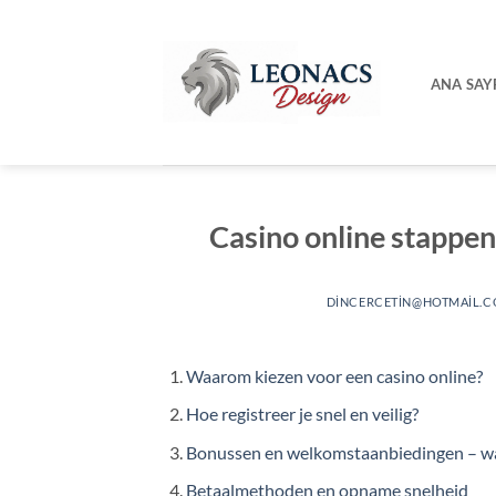
İçeriğe
atla
ANA SAY
Casino online stappen
DINCERCETIN@HOTMAIL.C
Waarom kiezen voor een casino online?
Hoe registreer je snel en veilig?
Bonussen en welkomstaanbiedingen – waa
Betaalmethoden en opname snelheid