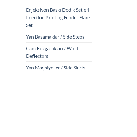
Enjeksiyon Baskı Dodik Setleri
Injection Printing Fender Flare
Set
Yan Basamaklar / Side Steps
Cam Rüzgarlıkları / Wind
Deflectors
Yan Maşpiyeller / Side Skirts