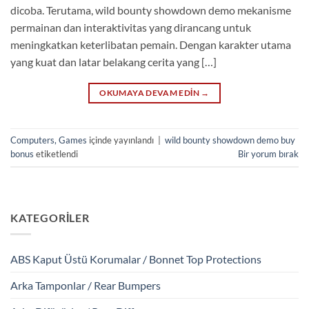
dicoba. Terutama, wild bounty showdown demo mekanisme
permainan dan interaktivitas yang dirancang untuk
meningkatkan keterlibatan pemain. Dengan karakter utama
yang kuat dan latar belakang cerita yang […]
OKUMAYA DEVAM EDIN
→
Computers, Games
içinde yayınlandı
|
wild bounty showdown demo buy
bonus
etiketlendi
Bir yorum bırak
KATEGORILER
ABS Kaput Üstü Korumalar / Bonnet Top Protections
Arka Tamponlar / Rear Bumpers