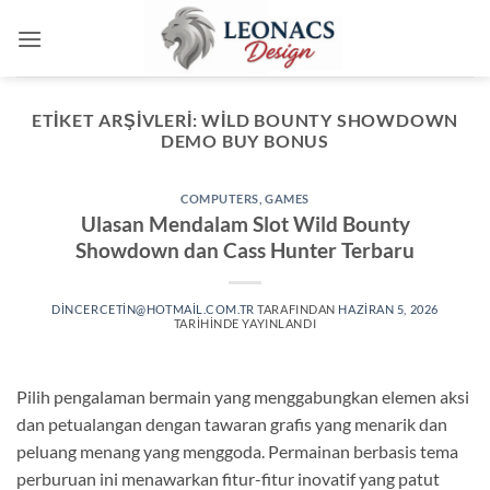
İçeriğe
atla
ETIKET ARŞIVLERI:
WILD BOUNTY SHOWDOWN
DEMO BUY BONUS
COMPUTERS, GAMES
Ulasan Mendalam Slot Wild Bounty
Showdown dan Cass Hunter Terbaru
DINCERCETIN@HOTMAIL.COM.TR
TARAFINDAN
HAZIRAN 5, 2026
TARIHINDE YAYINLANDI
Pilih pengalaman bermain yang menggabungkan elemen aksi
dan petualangan dengan tawaran grafis yang menarik dan
peluang menang yang menggoda. Permainan berbasis tema
perburuan ini menawarkan fitur-fitur inovatif yang patut