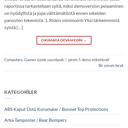
raportissa tarkastellaan syitä, miksi demoversion pelaaminen
on hyödyllistä ja jopa välttämätöntä ennen oikeiden
panosten tekemistä. 1. Riskin minimointi Yksi tärkeimmistä
syistä […]
OKUMAYA DEVAM EDIN
→
Computers, Games
içinde yayınlandı
|
pirots 5 demo
etiketlendi
Bir yorum bırak
KATEGORILER
ABS Kaput Üstü Korumalar / Bonnet Top Protections
Arka Tamponlar / Rear Bumpers