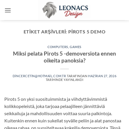
İçeriğe
atla
ETIKET ARŞIVLERI:
PIROTS 5 DEMO
COMPUTERS, GAMES
Miksi pelata Pirots 5 -demoversiota ennen
oikeita panoksia?
DINCERCETIN@HOTMAIL.COM.TR
TARAFINDAN
HAZIRAN 27, 2026
TARIHINDE YAYINLANDI
Pirots 5 on yksi suosituimmista ja viihdyttävimmistä
kolikkopeleistä, joka tarjoaa pelaajilleen jännittäviä
seikkailuja ja mahdollisuuden voittaa suuria palkintoja.
Kuitenkin ennen kuin sukellat syvälle peliin ja alat panostaa
oikeaa rahaa, on suositeltavaa kokeilla demoversiota. Tässä