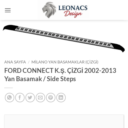
İçeriğe
atla
ANA SAYFA
/
MILANO YAN BASAMAKLAR (ÇIZGI)
FORD CONNECT K.Ş. ÇİZGİ 2002-2013
Yan Basamak / Side Steps