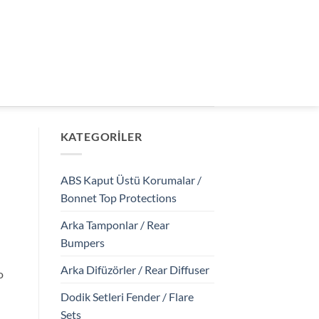
KATEGORILER
ABS Kaput Üstü Korumalar /
Bonnet Top Protections
Arka Tamponlar / Rear
Bumpers
Arka Difüzörler / Rear Diffuser
o
Dodik Setleri Fender / Flare
Sets