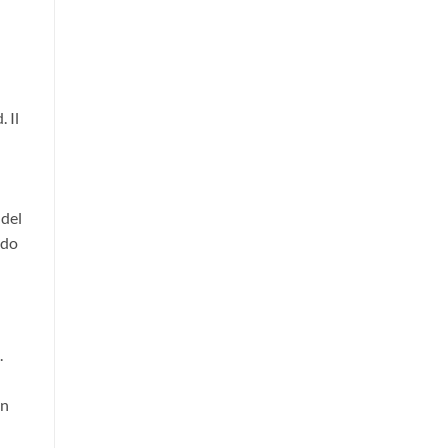
 Il
 del
ndo
.
on