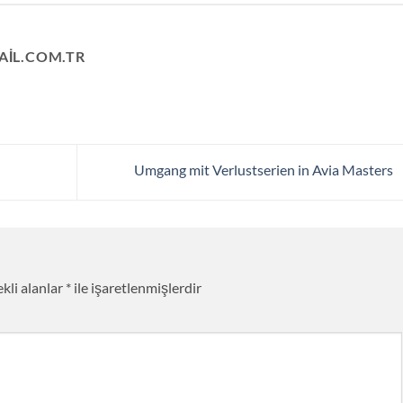
IL.COM.TR
Umgang mit Verlustserien in Avia Masters
kli alanlar
*
ile işaretlenmişlerdir