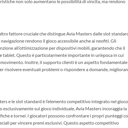
ristiche non solo aumentano le possibilità di vincita, ma rendono
ltro fattore cruciale che distingue Avia Masters dalle slot standard.
di navigazione rendono il gioco accessibile anche ai neofiti. Gli
zione all’ottimizzazione per dispositivi mobili, garantendo che il
e tablet. Questo è particolarmente importante in un’epoca in cui
 movimento. Inoltre, il supporto clienti è un aspetto fondamentale
 per risolvere eventuali problemi o rispondere a domande, migliora
ters e le slot standard è l’elemento competitivo integrato nel gioco
o esclusivamente sul gioco individuale, Avia Masters incoraggia la
ifiche e tornei. I giocatori possono confrontare i propri punteggi c
speciali per vincere premi esclusivi. Questo aspetto competitivo