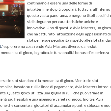
continuano a essere una delle forme di
intrattenimento più popolari. Tuttavia, all’interno 
questo vasto panorama, emergono titoli specifici 
si distinguono per caratteristiche uniche e
innovative. Uno di questi è Avia Masters, un gioco
che ha catturato l’attenzione degli appassionati di
slot per le sue peculiarità rispetto alle slot standa
t/
esploreremo cosa rende Avia Masters diverso dalle slot
 meccanica di gioco, la grafica, le funzionalità bonus e l’esperienza
rs e le slot standard è la meccanica di gioco. Mentre le slot
mplice, basato su rulli e linee di pagamento, Avia Masters introd
e. Questo gioco utilizza una griglia di rulli che può variare in
i più flessibili e una maggiore varietà di gioco. Inoltre, Avia
ne che consente ai giocatori di accumulare punti e sbloccare nuo