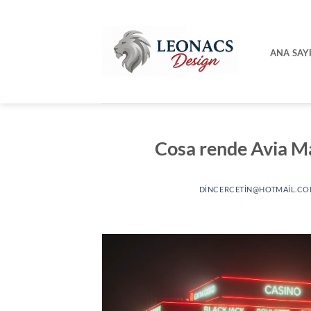
İçeriğe
atla
ANA SAY
Cosa rende Avia Ma
DINCERCETIN@HOTMAIL.CO