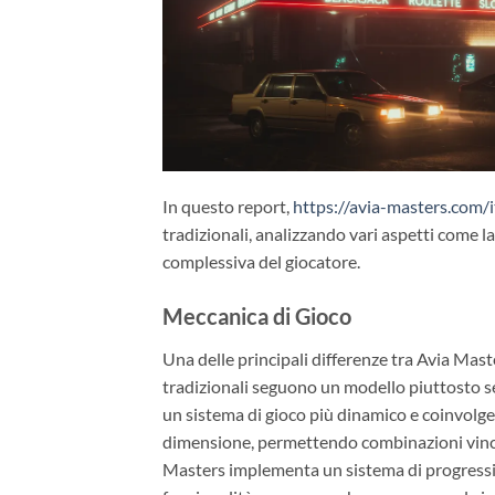
In questo report,
https://avia-masters.com/i
tradizionali, analizzando vari aspetti come la
complessiva del giocatore.
Meccanica di Gioco
Una delle principali differenze tra Avia Maste
tradizionali seguono un modello piuttosto se
un sistema di gioco più dinamico e coinvolgent
dimensione, permettendo combinazioni vincent
Masters implementa un sistema di progressio