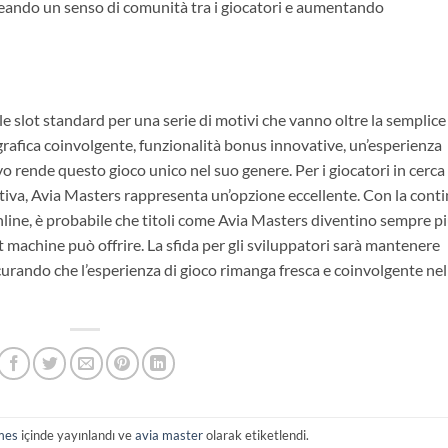
reando un senso di comunità tra i giocatori e aumentando
le slot standard per una serie di motivi che vanno oltre la semplice
rafica coinvolgente, funzionalità bonus innovative, un’esperienza
 rende questo gioco unico nel suo genere. Per i giocatori in cerca 
ttiva, Avia Masters rappresenta un’opzione eccellente. Con la cont
nline, è probabile che titoli come Avia Masters diventino sempre p
ot machine può offrire. La sfida per gli sviluppatori sarà mantenere
sicurando che l’esperienza di gioco rimanga fresca e coinvolgente nel
mes
içinde yayınlandı ve
avia master
olarak etiketlendi.