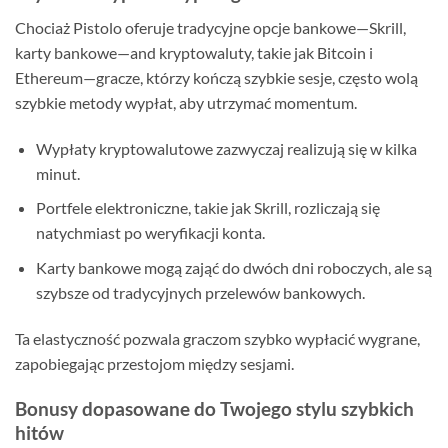
Chociaż Pistolo oferuje tradycyjne opcje bankowe—Skrill,
karty bankowe—and kryptowaluty, takie jak Bitcoin i
Ethereum—gracze, którzy kończą szybkie sesje, często wolą
szybkie metody wypłat, aby utrzymać momentum.
Wypłaty kryptowalutowe zazwyczaj realizują się w kilka
minut.
Portfele elektroniczne, takie jak Skrill, rozliczają się
natychmiast po weryfikacji konta.
Karty bankowe mogą zająć do dwóch dni roboczych, ale są
szybsze od tradycyjnych przelewów bankowych.
Ta elastyczność pozwala graczom szybko wypłacić wygrane,
zapobiegając przestojom między sesjami.
Bonusy dopasowane do Twojego stylu szybkich
hitów