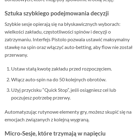
Sztuka szybkiego podejmowania decyzji
Szybkie sesje opierają się na błyskawicznych wyborach:
wielkości zakładu, częstotliwości spinów i decyzji o
zatrzymaniu. Interfejs Pistolo pozwala ustawić maksymalny
stawkę na spin oraz włączyć auto‑betting, aby flow nie został
przerwany.
Ustaw stałą kwotę zakładu przed rozpoczęciem.
Włącz auto‑spin na do 50 kolejnych obrotów.
Użyj przycisku “Quick Stop”, jeśli osiągniesz cel lub
poczujesz potrzebę przerwy.
Automatyzując rutynowe elementy gry, możesz skupić się na
emocjach związanych z kolejną wygraną.
Micro‑Sesje, które trzymają w napięciu