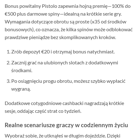
Bonus powitalny Pistolo zapewnia hojną premię—100% do
€500 plus darmowe spiny—idealną na krótkie serie gry.
Wymagania dotyczące obrotu są proste (x35 od środków
bonusowych), co oznacza, że kilka spinów może odblokować
prawdziwe pieniądze bez skomplikowanych kroków.
Zrób depozyt €20 i otrzymaj bonus natychmiast.
Zacznij grać na ulubionych slotach z dodatkowymi
środkami.
Po osiągnięciu progu obrotu, możesz szybko wypłacić
wygraną.
Dodatkowe cotygodniowe cashbacki nagradzają krótkie
sesje, oddając część strat co tydzień.
Realne scenariusze graczy w codziennym życiu
Wyobraź sobie, że utknąłeś w długim dojeździe. Dzięki