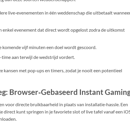
re live‑evenementen in één weddenschap die uitbetaalt wannee
en enkel evenement dat direct wordt opgelost zodra de uitkomst
e komende vijf minuten een doel wordt gescoord.
l-time aan terwijl de wedstrijd vordert.
e kansen met pop‑ups en timers, zodat je nooit een potentieel
eg: Browser‑Gebaseerd Instant Gamin
 voor directe bruikbaarheid in plaats van installatie‑hassle. Een
direct kunt springen in je favoriete slot of live tafel vanaf een iO
nloaden.