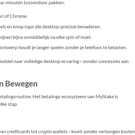
paar minuten tussendoor pakken:
ari of Chrome.
els en knop‑taps die desktop‑precisie benaderen.
jnen bijna onmiddellijk na elke spin of inzet.
 ontwerp houdt je langer spelen zonder je telefoon te belasten.
 mobiel naar volledige desktop‑ervaring—zonder concessies aan
ven Bewegen
tbetalingsroutine. Het betalings‑ecosysteem van MyStake is
lke stap.
n creditcards tot crypto wallets—komt zonder verborgen kosten