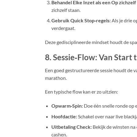
Behandel Elke Inzet als een Op zichzelf
zichzelf staan.
Gebruik Quick Stop‑regels:
Als je drie 
verdergaat.
Deze gedisciplineerde mindset houdt de spann
8. Sessie‑Flow: Van Start 
Een goed gestructureerde sessie houdt de vaar
marathon.
Een typische flow kan er zo uitzien:
Opwarm‑Spin:
Doe één snelle ronde op ee
Hoofdactie:
Schakel over naar live blackja
Uitbetaling Check:
Bekijk de winsten na e
cashen.