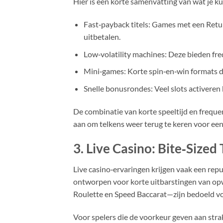
Hier is een korte samenvatting van wat je k
Fast‑payback titels: Games met een Retu
uitbetalen.
Low‑volatility machines: Deze bieden fre
Mini‑games: Korte spin‑en‑win formats d
Snelle bonusrondes: Veel slots activeren 
De combinatie van korte speeltijd en freque
aan om telkens weer terug te keren voor ee
3. Live Casino: Bite‑Sized
Live casino‑ervaringen krijgen vaak een rep
ontworpen voor korte uitbarstingen van opw
Roulette en Speed Baccarat—zijn bedoeld voo
Voor spelers die de voorkeur geven aan stra