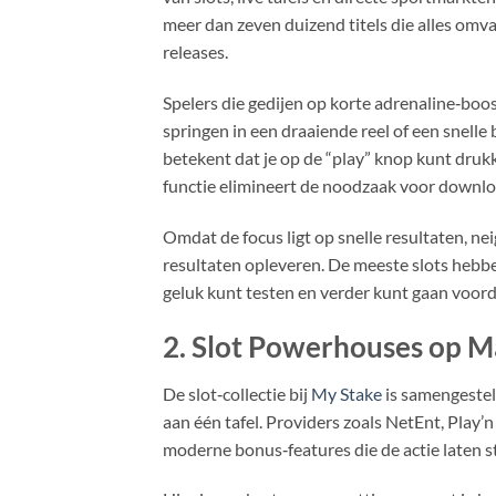
meer dan zeven duizend titels die alles omva
releases.
Spelers die gedijen op korte adrenaline‑boos
springen in een draaiende reel of een snelle
betekent dat je op de “play” knop kunt druk
functie elimineert de noodzaak voor downloa
Omdat de focus ligt op snelle resultaten, ne
resultaten opleveren. De meeste slots hebben
geluk kunt testen en verder kunt gaan voord
2. Slot Powerhouses op M
De slot‑collectie bij
My Stake
is samengestel
aan één tafel. Providers zoals NetEnt, Pla
moderne bonus‑features die de actie laten 