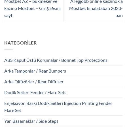
Mostbet AZ – bukmeker ve
A legjobb online kaszinók a
kazino Mostbet – Giriş rəsmi
Mostbet kínálatában 2023-
sayt
ban
KATEGORILER
ABS Kaput Üstü Korumalar / Bonnet Top Protections
Arka Tamponlar / Rear Bumpers
Arka Difüzörler / Rear Diffuser
Dodik Setleri Fender / Flare Sets
Enjeksiyon Baskı Dodik Setleri Injection Printing Fender
Flare Set
Yan Basamaklar / Side Steps