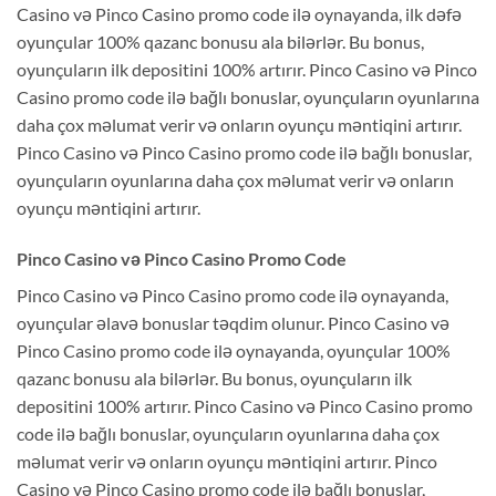
Casino və Pinco Casino promo code ilə oynayanda, ilk dəfə
oyunçular 100% qazanc bonusu ala bilərlər. Bu bonus,
oyunçuların ilk depositini 100% artırır. Pinco Casino və Pinco
Casino promo code ilə bağlı bonuslar, oyunçuların oyunlarına
daha çox məlumat verir və onların oyunçu məntiqini artırır.
Pinco Casino və Pinco Casino promo code ilə bağlı bonuslar,
oyunçuların oyunlarına daha çox məlumat verir və onların
oyunçu məntiqini artırır.
Pinco Casino və Pinco Casino Promo Code
Pinco Casino və Pinco Casino promo code ilə oynayanda,
oyunçular əlavə bonuslar təqdim olunur. Pinco Casino və
Pinco Casino promo code ilə oynayanda, oyunçular 100%
qazanc bonusu ala bilərlər. Bu bonus, oyunçuların ilk
depositini 100% artırır. Pinco Casino və Pinco Casino promo
code ilə bağlı bonuslar, oyunçuların oyunlarına daha çox
məlumat verir və onların oyunçu məntiqini artırır. Pinco
Casino və Pinco Casino promo code ilə bağlı bonuslar,