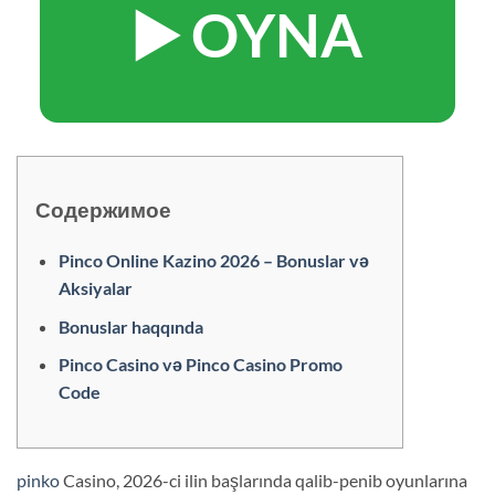
▶️ OYNA
Содержимое
Pinco Online Kazino 2026 – Bonuslar və
Aksiyalar
Bonuslar haqqında
Pinco Casino və Pinco Casino Promo
Code
pinko
Casino, 2026-ci ilin başlarında qalib-penib oyunlarına