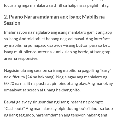
focus ang mga manlalaro sa thrill sa halip na sa paghihintay.
2. Paano Nararamdaman ang Isang Mabilis na
Session
Imahinasyon na naglalaro ang isang manlalaro gamit ang app
sa isang Android tablet habang nag-aalmusal. Ang interface
ay mabilis na pumapasok sa ayos—isang button para sa bet,
isang multiplier counter na kumikislap ng berde, at isang tap
area na responsive.
Nagsisimula ang session sa isang mabilis na pagpili ng “Easy”
na difficulty (24 na hakbang). Naglalagay ang manlalaro ng
€0.20 na maliit na pusta at pinipindot ang play. Ang manok ay
umaakyat sa screen at unang hakbang nito.
Bawat galaw ay sinusundan ng isang instant na prompt:
“Cash out?” Ang manlalaro ay pipindot ng ‘oo’ o ‘hindi’ sa loob
ng ilang segundo, nararamdaman ang tensyon habang ang