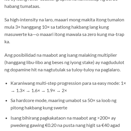
habang tumataas.
Sa high‑intensity na laro, maaari mong makita itong tumalon
mula 3× hanggang 10× sa tatlong hakbang lang kung
masuwerte ka—o maaari itong mawala sa zero kung ma-trap
ka.
Ang posibilidad na maabot ang isang malaking multiplier
(hanggang libu‑libo ang beses ng iyong stake) ay nagdudulot
ng dopamine hit na nagtutulak sa tuloy‑tuloy na paglalaro.
Karaniwang multi‑step progression para sa easy mode: 1×
→ 1.3× → 1.6× → 1.9× → 2×
Sa hardcore mode, maaring umabot sa 50× sa loob ng
pitong hakbang kung swerte
Isang bihirang pagkakataon na maabot ang >200× ay
pwedeng gawing €0.20 na pusta nang higit sa €40 agad