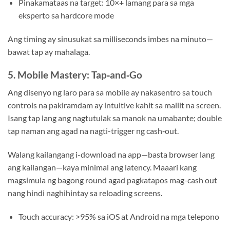
Pinakamataas na target: 10×+ lamang para sa mga
eksperto sa hardcore mode
Ang timing ay sinusukat sa milliseconds imbes na minuto—
bawat tap ay mahalaga.
5. Mobile Mastery: Tap‑and‑Go
Ang disenyo ng laro para sa mobile ay nakasentro sa touch
controls na pakiramdam ay intuitive kahit sa maliit na screen.
Isang tap lang ang nagtutulak sa manok na umabante; double
tap naman ang agad na nagti-trigger ng cash‑out.
Walang kailangang i-download na app—basta browser lang
ang kailangan—kaya minimal ang latency. Maaari kang
magsimula ng bagong round agad pagkatapos mag-cash out
nang hindi naghihintay sa reloading screens.
Touch accuracy: >95% sa iOS at Android na mga telepono