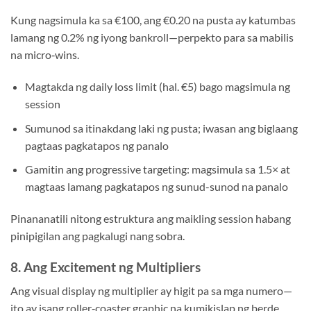
Kung nagsimula ka sa €100, ang €0.20 na pusta ay katumbas
lamang ng 0.2% ng iyong bankroll—perpekto para sa mabilis
na micro‑wins.
Magtakda ng daily loss limit (hal. €5) bago magsimula ng
session
Sumunod sa itinakdang laki ng pusta; iwasan ang biglaang
pagtaas pagkatapos ng panalo
Gamitin ang progressive targeting: magsimula sa 1.5× at
magtaas lamang pagkatapos ng sunud-sunod na panalo
Pinananatili nitong estruktura ang maikling session habang
pinipigilan ang pagkalugi nang sobra.
8. Ang Excitement ng Multipliers
Ang visual display ng multiplier ay higit pa sa mga numero—
ito ay isang roller‑coaster graphic na kumikislap ng berde