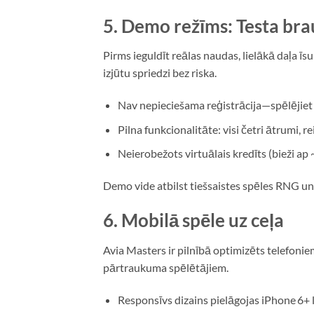
5. Demo režīms: Testa bra
Pirms ieguldīt reālas naudas, lielākā daļa 
izjūtu spriedzi bez riska.
Nav nepieciešama reģistrācija—spēlējiet
Pilna funkcionalitāte: visi četri ātrumi, re
Neierobežots virtuālais kredīts (bieži ap
Demo vide atbilst tiešsaistes spēles RNG un 
6. Mobilā spēle uz ceļa
Avia Masters ir pilnībā optimizēts telefoni
pārtraukuma spēlētājiem.
Responsīvs dizains pielāgojas iPhone 6+ 