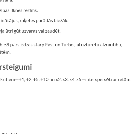
ības līknes režīms.
izinātājus; raķetes parādās biežāk.
a ātri gūt uzvaras vai zaudēt.
bieži pārslēdzas starp Fast un Turbo, lai uzturētu aizrautību,
ūtēm.
ārsteigumi
u kritieni—+1, +2, +5, +10 un x2, x3, x4, x5—interspersēti ar retām