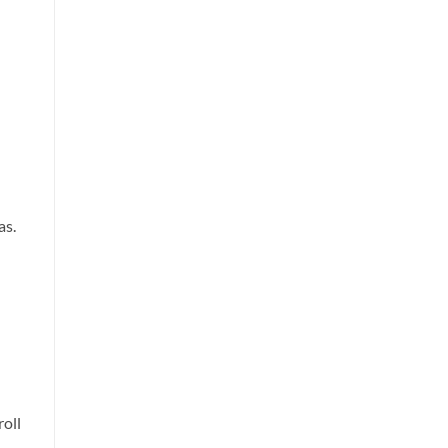
as.
roll