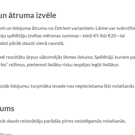
un ātruma izvēle
ikmi un lidojuma ātrumu no četriem variantiem. Likme var svārstīti
sesiju spēlētāju izvēlas mērenas summas—bieži €5 līdz €20—lai
udot pārāk daudz vienā raundā.
mē rezultātu ārpus sākotnējās likmes lieluma. Spēlētāji, kuriem pa
urbo” režīmus, pieņemot lielāku risku iespējas iegūt lielākus
uzsāk lidojumu; turpmāka ievade nav nepieciešama līdz nolaišanās
jums
un cik daudz reizinātāju parādās pirms neizbēgamās nolaišanās.
rāšana.