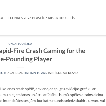
FA
LEONACS 2026 PLASTIC / ABS PRODUCT LIST
UNCATEGORIZED
apid‑Fire Crash Gaming for the
se‑Pounding Player
M.TR
TARAFINDAN
HAZIRAN 11, 2026
TARIHINDE YAYINLANDI
ikdienas crash spēlē, apvienojot spilgtu aviācijas grafiku ar
mumu pieņemšanas un ātru atlīdzību. Īsumā, spēles dizains aicina
as intensitātes sesijām, kur katrs raunds sniedz skaidru uzvaru vai