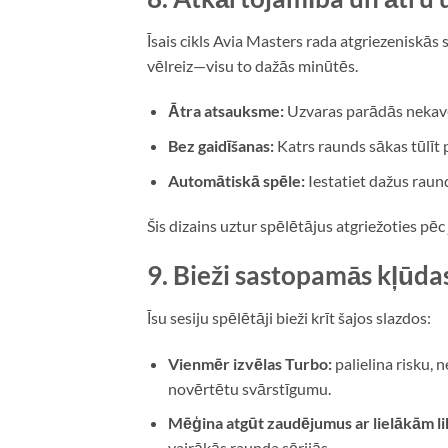
Īsais cikls Avia Masters rada atgriezeniskās 
vēlreiz—visu to dažās minūtēs.
Ātra atsauksme:
Uzvaras parādās nekavē
Bez gaidīšanas:
Katrs raunds sākas tūlīt 
Automātiskā spēle:
Iestatiet dažus raun
Šis dizains uztur spēlētājus atgriežoties p
9. Bieži sastopamās kļūdas
Īsu sesiju spēlētāji bieži krīt šajos slazdos:
Vienmēr izvēlas Turbo:
palielina risku, 
novērtētu svārstīgumu.
Mēģina atgūt zaudējumus ar lielākām l
vairākās raunda sērijās.