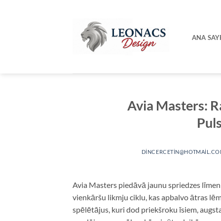
İçeriğe
atla
ANA SAY
Avia Masters: R
Pul
DINCERCETIN@HOTMAIL.CO
Avia Masters piedāvā jaunu spriedzes līmeni 
vienkāršu likmju ciklu, kas apbalvo ātras lē
spēlētājus, kuri dod priekšroku īsiem, augst