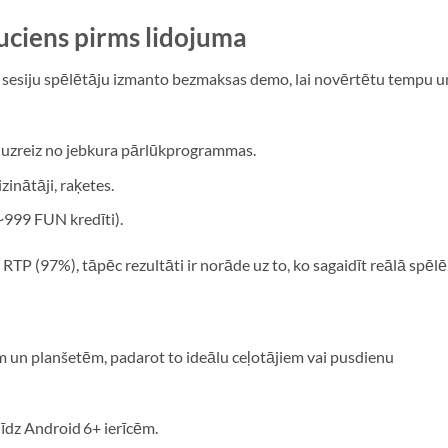
uciens pirms lidojuma
īsu sesiju spēlētāju izmanto bezmaksas demo, lai novērtētu tempu u
 uzreiz no jebkura pārlūkprogrammas.
izinātāji, raķetes.
 ~999 FUN kredīti).
RTP (97%), tāpēc rezultāti ir norāde uz to, ko sagaidīt reālā spēlē
em un planšetēm, padarot to ideālu ceļotājiem vai pusdienu
līdz Android 6+ ierīcēm.