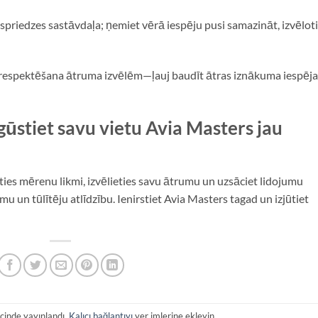
 spriedzes sastāvdaļa; ņemiet vērā iespēju pusi samazināt, izvēlot
respektēšana ātruma izvēlēm—ļauj baudīt ātras iznākuma iespēja
gūstiet savu vietu Avia Masters jau
es mērenu likmi, izvēlieties savu ātrumu un uzsāciet lidojumu
mu un tūlītēju atlīdzību. Ienirstiet Avia Masters tagad un izjūtiet
çinde yayınlandı.
Kalıcı bağlantıyı
yer imlerine ekleyin.