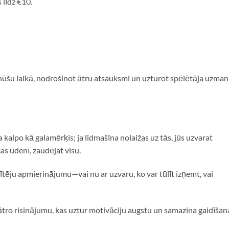
līdz €10.
inūšu laikā, nodrošinot ātru atsauksmi un uzturot spēlētāja uzma
a kalpo kā galamērķis; ja lidmašīna nolaižas uz tās, jūs uzvarat
as ūdenī, zaudējat visu.
ūlītēju apmierinājumu—vai nu ar uzvaru, ko var tūlīt izņemt, vai
 ātro risinājumu, kas uztur motivāciju augstu un samazina gaidīšan