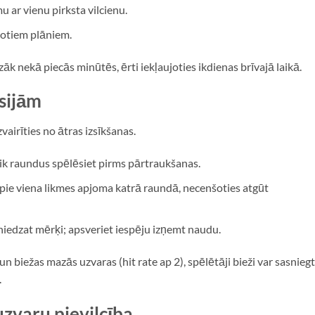
u ar vienu pirksta vilcienu.
žotiem plāniem.
zāk nekā piecās minūtēs, ērti iekļaujoties ikdienas brīvajā laikā.
esijām
zvairīties no ātras izsīkšanas.
cik raundus spēlēsiet pirms pārtraukšanas.
 pie viena likmes apjoma katrā raundā, necenšoties atgūt
niedzat mērķi; apsveriet iespēju izņemt naudu.
biežas mazās uzvaras (hit rate ap 2), spēlētāji bieži var sasniegt
.
uzvaru pievilcība