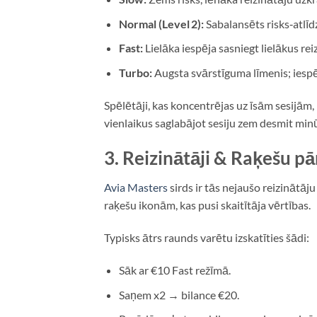
Normal (Level 2):
Sabalansēts risks‑atlīdz
Fast:
Lielāka iespēja sasniegt lielākus re
Turbo:
Augsta svārstīguma līmenis; iespēj
Spēlētāji, kas koncentrējas uz īsām sesijām, 
vienlaikus saglabājot sesiju zem desmit min
3. Reizinātāji & Raķešu p
Avia Masters
sirds ir tās nejaušo reizinātāj
raķešu ikonām, kas pusi skaitītāja vērtības.
Typisks ātrs raunds varētu izskatīties šādi:
Sāk ar €10 Fast režīmā.
Saņem x2 → bilance €20.