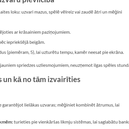
saites loku: uzvari mazus, spēlē vēlreiz vai zaudē ātri un mēģini
joties ar krāsainiem paziņojumiem.
pēc iepriekšējā beigām.
dus (piemēram, 5), lai uzturētu tempu, kamēr neesat pie ekrāna.
ēc jauniem spriedzes uzliesmojumiem, neuzņemot ilgas spēles stund
 un kā no tām izvairīties
ne garantējot lielākas uzvaras; mēģiniet kombinēt ātrumus, lai
ikmēm:
turieties pie vienkāršas likmju sistēmas, lai saglabātu bank