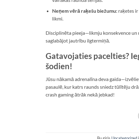
Neņem vērā raķešu biežumu:
raķetes ir
likmi.
Disciplinēta pieeja—likmju konsekvence un 
saglabājot jautrību ilgtermiņā.
Gatavojaties pacelties? Ie
šodien!
Jūsu nākamā adrenalīna deva gaida—izvēlieti
pasaulē, kur katrs raunds sniedz tūlītēju drā
crash gaming ātrāk nekā jebkad!
Bu giriş
Uncategorized
i