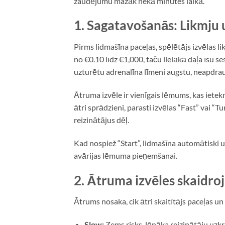
zaudējumu mazāk nekā minūtes laikā.
1. Sagatavošanās: Likmju 
Pirms lidmašīna paceļas, spēlētājs izvēlas l
no €0.10 līdz €1,000, taču lielākā daļa īsu 
uzturētu adrenalīna līmeni augstu, neapdra
Ātruma izvēle ir vienīgais lēmums, kas ietek
ātri sprādzieni, parasti izvēlas “Fast” vai “T
reizinātājus dēļ.
Kad nospiež “Start”, lidmašīna automātiski 
avārijas lēmuma pieņemšanai.
2. Ātruma izvēles skaidro
Ātrums nosaka, cik ātri skaitītājs paceļas 
Slow:
Zems risks, lēnāka reizinātāju uzk