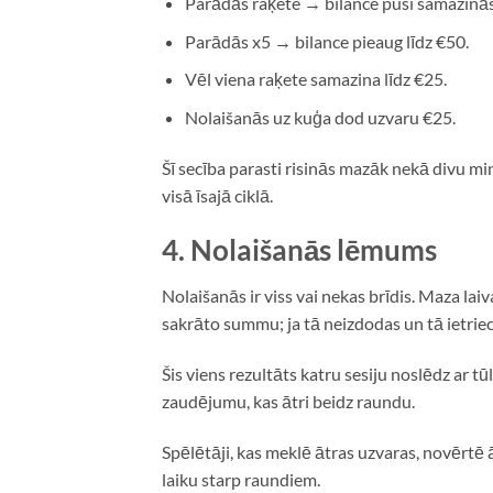
Parādās raķete → bilance pusi samazinās 
Parādās x5 → bilance pieaug līdz €50.
Vēl viena raķete samazina līdz €25.
Nolaišanās uz kuģa dod uzvaru €25.
Šī secība parasti risinās mazāk nekā divu m
visā īsajā ciklā.
4. Nolaišanās lēmums
Nolaišanās ir viss vai nekas brīdis. Maza laiv
sakrāto summu; ja tā neizdodas un tā ietriec
Šis viens rezultāts katru sesiju noslēdz ar t
zaudējumu, kas ātri beidz raundu.
Spēlētāji, kas meklē ātras uzvaras, novērtē
laiku starp raundiem.