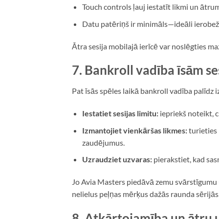
Touch controls ļauj iestatīt likmi un ātrum
Datu patēriņš ir minimāls—ideāli ierobe
Ātra sesija mobilajā ierīcē var noslēgties ma
7. Bankroll vadība īsām s
Pat īsās spēles laikā bankroll vadība palīdz i
Iestatiet sesijas limitu:
iepriekš noteikt, 
Izmantojiet vienkāršas likmes:
turieties
zaudējumus.
Uzraudziet uzvaras:
pierakstiet, kad sas
Jo Avia Masters piedāvā zemu svārstīgumu un 
nelielus peļņas mērķus dažās raunda sērijās
8. Atkārtojamība un ātru 