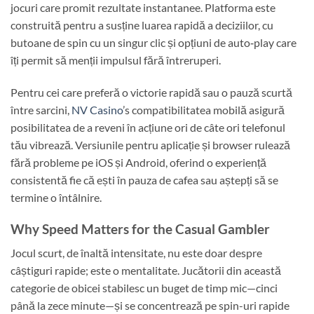
jocuri care promit rezultate instantanee. Platforma este
construită pentru a susține luarea rapidă a deciziilor, cu
butoane de spin cu un singur clic și opțiuni de auto‑play care
îți permit să menții impulsul fără întreruperi.
Pentru cei care preferă o victorie rapidă sau o pauză scurtă
între sarcini,
NV Casino
’s compatibilitatea mobilă asigură
posibilitatea de a reveni în acțiune ori de câte ori telefonul
tău vibrează. Versiunile pentru aplicație și browser rulează
fără probleme pe iOS și Android, oferind o experiență
consistentă fie că ești în pauza de cafea sau aștepți să se
termine o întâlnire.
Why Speed Matters for the Casual Gambler
Jocul scurt, de înaltă intensitate, nu este doar despre
câștiguri rapide; este o mentalitate. Jucătorii din această
categorie de obicei stabilesc un buget de timp mic—cinci
până la zece minute—și se concentrează pe spin-uri rapide