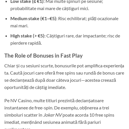
Low stake (≤ €1):
Mai multe spinuri pe sesiune;
probabilitate mai mare de câștiguri mici.
Medium stake (€1–€5):
Risc echilibrat; plăți ocazionale
mai mari.
High stake (> €5):
Câștiguri rare, dar impactante; risc de
pierdere rapidă.
The Role of Bonuses in Fast Play
Chiar și cu sesiuni scurte, bonusurile pot amplifica experiența
ta. Caută jocuri care oferă free spins sau rundă de bonus care
se declanșează după doar câteva jocuri—acestea creează
oportunități de câștig imediate.
Pe NV Casino, multe titluri prezintă declanșatoare
instantanee de free-spin. De exemplu, obținerea a trei
simboluri scatter în
Joker NV
poate acorda 10 free spins
imediat, menținând sesiunea animată fără pariuri