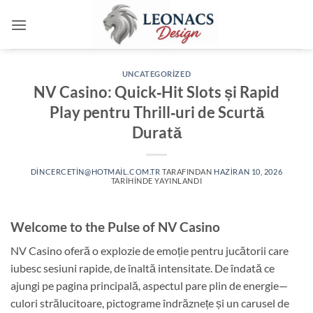
İçeriğe
atla
UNCATEGORIZED
NV Casino: Quick‑Hit Slots și Rapid
Play pentru Thrill‑uri de Scurtă
Durată
DINCERCETIN@HOTMAIL.COM.TR
TARAFINDAN
HAZIRAN 10, 2026
TARIHINDE YAYINLANDI
Welcome to the Pulse of NV Casino
NV Casino oferă o explozie de emoție pentru jucătorii care
iubesc sesiuni rapide, de înaltă intensitate. De îndată ce
ajungi pe pagina principală, aspectul pare plin de energie—
culori strălucitoare, pictograme îndrăznețe și un carusel de