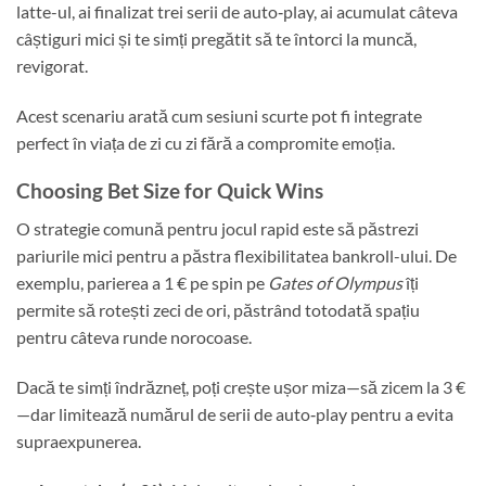
latte-ul, ai finalizat trei serii de auto‑play, ai acumulat câteva
câștiguri mici și te simți pregătit să te întorci la muncă,
revigorat.
Acest scenariu arată cum sesiuni scurte pot fi integrate
perfect în viața de zi cu zi fără a compromite emoția.
Choosing Bet Size for Quick Wins
O strategie comună pentru jocul rapid este să păstrezi
pariurile mici pentru a păstra flexibilitatea bankroll-ului. De
exemplu, parierea a 1 € pe spin pe
Gates of Olympus
îți
permite să rotești zeci de ori, păstrând totodată spațiu
pentru câteva runde norocoase.
Dacă te simți îndrăzneț, poți crește ușor miza—să zicem la 3 €
—dar limitează numărul de serii de auto‑play pentru a evita
supraexpunerea.