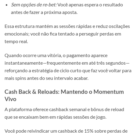
Sem opções de re‑bet:
Você apenas espera o resultado
antes de fazer a próxima aposta.
Essa estrutura mantém as sessões rápidas e reduz oscilações
emocionais; você não fica tentado a perseguir perdas em
tempo real.
Quando ocorre uma vitória, o pagamento aparece
instantaneamente—frequentemente em até três segundos—
reforçando a estratégia de ciclo curto que faz você voltar para
mais spins antes do seu intervalo acabar.
Cash Back & Reloads: Mantendo o Momentum
Vivo
A plataforma oferece cashback semanal e bônus de reload
que se encaixam bem em rápidas sessões de jogo.
Você pode reivindicar um cashback de 15% sobre perdas de