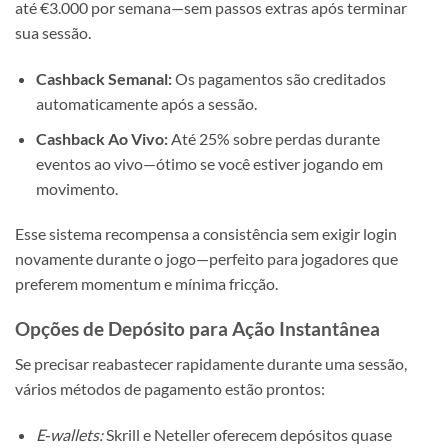
até €3.000 por semana—sem passos extras após terminar
sua sessão.
Cashback Semanal:
Os pagamentos são creditados
automaticamente após a sessão.
Cashback Ao Vivo:
Até 25% sobre perdas durante
eventos ao vivo—ótimo se você estiver jogando em
movimento.
Esse sistema recompensa a consistência sem exigir login
novamente durante o jogo—perfeito para jogadores que
preferem momentum e mínima fricção.
Opções de Depósito para Ação Instantânea
Se precisar reabastecer rapidamente durante uma sessão,
vários métodos de pagamento estão prontos:
E‑wallets:
Skrill e Neteller oferecem depósitos quase