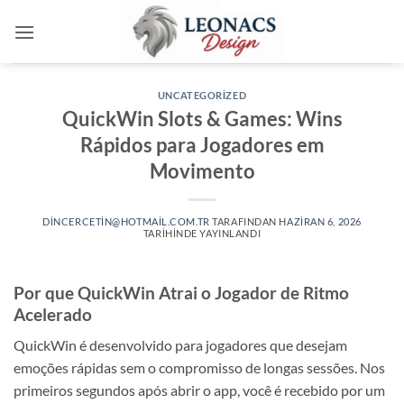
İçeriğe
atla
UNCATEGORIZED
QuickWin Slots & Games: Wins
Rápidos para Jogadores em
Movimento
DINCERCETIN@HOTMAIL.COM.TR
TARAFINDAN
HAZIRAN 6, 2026
TARIHINDE YAYINLANDI
Por que QuickWin Atrai o Jogador de Ritmo
Acelerado
QuickWin é desenvolvido para jogadores que desejam
emoções rápidas sem o compromisso de longas sessões. Nos
primeiros segundos após abrir o app, você é recebido por um