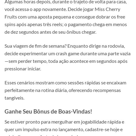
Algumas horas depois, durante o trajeto de volta para casa,
você acessa o app novamente. Decide jogar Miss Cherry
Fruits com uma aposta pequena e consegue dobrar os free
spins após apenas três reels; o pagamento chega em menos
de dez segundos antes de seu ônibus chegar.
Sua viagem de fim de semana? Enquanto dirige na rodovia,
decide experimentar um crash game durante uma parte vazia
—sem perder tempo, toda ação acontece em segundos após
pressionar iniciar.
Esses cenários mostram como sessões rápidas se encaixam
perfeitamente na rotina diária, oferecendo recompensas
tangíveis.
Ganhe Seu Bônus de Boas-Vindas!
Se estiver pronto para mergulhar em jogabilidade rápida e
quer um impulso extra no lançamento, cadastre-se hoje e