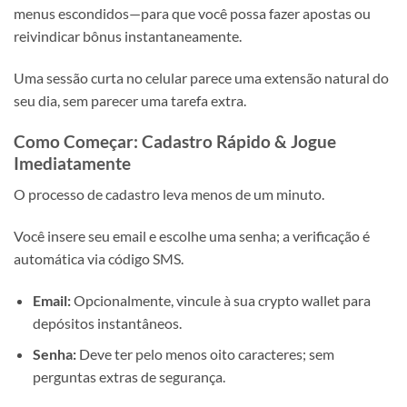
menus escondidos—para que você possa fazer apostas ou
reivindicar bônus instantaneamente.
Uma sessão curta no celular parece uma extensão natural do
seu dia, sem parecer uma tarefa extra.
Como Começar: Cadastro Rápido & Jogue
Imediatamente
O processo de cadastro leva menos de um minuto.
Você insere seu email e escolhe uma senha; a verificação é
automática via código SMS.
Email:
Opcionalmente, vincule à sua crypto wallet para
depósitos instantâneos.
Senha:
Deve ter pelo menos oito caracteres; sem
perguntas extras de segurança.