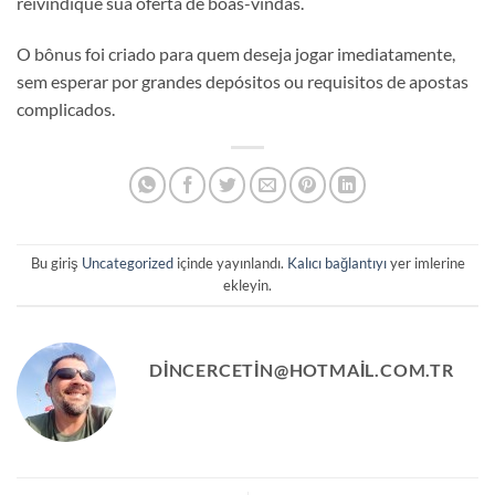
reivindique sua oferta de boas-vindas.
O bônus foi criado para quem deseja jogar imediatamente,
sem esperar por grandes depósitos ou requisitos de apostas
complicados.
Bu giriş
Uncategorized
içinde yayınlandı.
Kalıcı bağlantıyı
yer imlerine
ekleyin.
DINCERCETIN@HOTMAIL.COM.TR