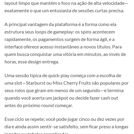
layout limpo que mantém o foco na ação de alta velocidade—
exatamente o que um entusiasta de sessões curtas precisa.
A principal vantagem da plataforma é a forma como ela
estrutura seus loops de gameplay: os spins acontecem
rapidamente, os pagamentos surgem de forma ágil, e a
interface oferece acesso instantâneo a novos títulos. Para
quem busca conquistar uma vitória em minutos, ao invés de
horas, esse design entrega.
Uma sessão típica de quick‑play começa com a escolha de
uma slot—Starburst ou Miss Cherry Fruits são populares por
seus rolos que giram em menos de um segundo—e termina
quando você acerta um jackpot ou decide fazer cash out
antes do próximo round começar.
Esse ciclo se repete; você pode jogar cinco ou dez vezes por
dia e ainda assim sentir-se satisfeito, sem ficar preso a longas
jogadas ou tabelas complicadas.