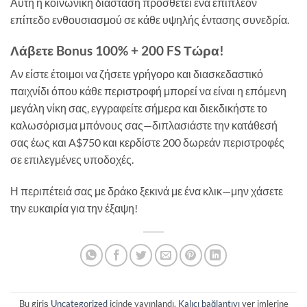
Αυτή η κοινωνική διάσταση προσθέτει ένα επιπλέον
επίπεδο ενθουσιασμού σε κάθε υψηλής έντασης συνεδρία.
Λάβετε Bonus 100% + 200 FS Τώρα!
Αν είστε έτοιμοι να ζήσετε γρήγορο και διασκεδαστικό
παιχνίδι όπου κάθε περιστροφή μπορεί να είναι η επόμενη
μεγάλη νίκη σας, εγγραφείτε σήμερα και διεκδικήστε το
καλωσόρισμα μπόνους σας—διπλασιάστε την κατάθεσή
σας έως και A$750 και κερδίστε 200 δωρεάν περιστροφές
σε επιλεγμένες υποδοχές.
Η περιπέτειά σας με δράκο ξεκινά με ένα κλικ—μην χάσετε
την ευκαιρία για την έξαψη!
Bu giriş
Uncategorized
içinde yayınlandı.
Kalıcı bağlantıyı
yer imlerine