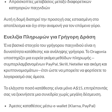
Απρόσκοπτες μεταβάσεις μεταξύ διαφορετικών
κατηγοριών παιχνιδιών
Αυτή η δομή διατηρεί την προσοχή σας εστιασμένη στο
αποτέλεσμα και όχι στην αναμονή για τον επόμενο γύρο.
Ευελιξία Πληρωμών για Γρήγορη Δράση
Ένα βασικό στοιχείο του γρήγορου παιχνιδιού είναι η
δυνατότητα κατάθεσης και ανάληψης γρήγορα. Το Dragonia
υποστηρίζει μια ευρεία γκάμα μεθόδων πληρωμής—
συμπεριλαμβανομένων PayPal, Skrill, Neteller και ακόμη και
κρυπτονομισμάτων—έτσι ώστε να μπορείτε να φορτίσετε το
λογαριασμό σας άμεσα.
Το ελάχιστο ποσό κατάθεσης είναι μόνο A$15, επιτρέποντάς
σας να ξεκινήσετε μια συνεδρία χωρίς μεγάλη δέσμευση.
Άμεσες καταθέσεις μέσω e-wallet (Klarna, PayPal)