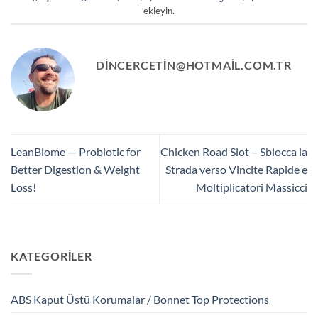
ekleyin.
DINCERCETIN@HOTMAIL.COM.TR
LeanBiome — Probiotic for
Chicken Road Slot – Sblocca la
Better Digestion & Weight
Strada verso Vincite Rapide e
Loss!
Moltiplicatori Massicci
KATEGORILER
ABS Kaput Üstü Korumalar / Bonnet Top Protections