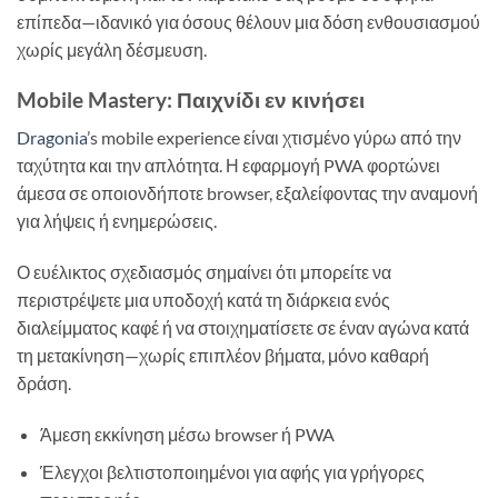
επίπεδα—ιδανικό για όσους θέλουν μια δόση ενθουσιασμού
χωρίς μεγάλη δέσμευση.
Mobile Mastery: Παιχνίδι εν κινήσει
Dragonia
’s mobile experience είναι χτισμένο γύρω από την
ταχύτητα και την απλότητα. Η εφαρμογή PWA φορτώνει
άμεσα σε οποιονδήποτε browser, εξαλείφοντας την αναμονή
για λήψεις ή ενημερώσεις.
Ο ευέλικτος σχεδιασμός σημαίνει ότι μπορείτε να
περιστρέψετε μια υποδοχή κατά τη διάρκεια ενός
διαλείμματος καφέ ή να στοιχηματίσετε σε έναν αγώνα κατά
τη μετακίνηση—χωρίς επιπλέον βήματα, μόνο καθαρή
δράση.
Άμεση εκκίνηση μέσω browser ή PWA
Έλεγχοι βελτιστοποιημένοι για αφής για γρήγορες