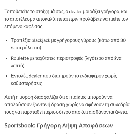
Τοποθετείτε το στοίχημά σας, ο dealer μοιράζει γρήγορα, και
το αποτέλεσμα αποκαλύπτεται πριν προλάβετε να πιείτε τον
επόμενο καφέ σας.
Τραπέζια blackjack με γρήγορους γύρους (κάτω από 30
δευτερόλεπτα)
Roulette με ταχύτατες περιστροφές (λιγότερο από ένα
λεπτό)
Εντολές dealer που διατηρούν το ενδιαφέρον χωρίς
καθυστερήσεις
Αυτή η μορφή διασφαλίζει ότι οι παίκτες μπορούν να
απολαύσουν ζωντανή δράση χωρίς να αφήνουν τη συνεδρία
τους να παραταθεί περισσότερο από ό,τι αισθάνονται άνετα.
Sportsbook: Γρήγορη Λήψη Αποφάσεων