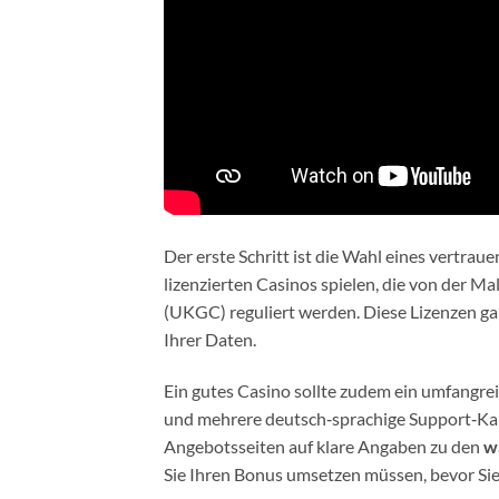
Der erste Schritt ist die Wahl eines vertra
lizenzierten Casinos spielen, die von der
(UKGC) reguliert werden. Diese Lizenzen ga
Ihrer Daten.
Ein gutes Casino sollte zudem ein umfangr
und mehrere deutsch‑sprachige Support‑Kan
Angebotsseiten auf klare Angaben zu den
w
Sie Ihren Bonus umsetzen müssen, bevor S