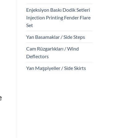
Enjeksiyon Baskı Dodik Setleri
Injection Printing Fender Flare
Set
Yan Basamaklar / Side Steps
Cam Rüzgarlıkları / Wind
Deflectors
Yan Maşpiyeller / Side Skirts
e