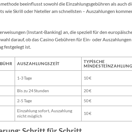
ethode beeinflusst sowohl die Einzahlungsgebühren als auch di
ets wie Skrill oder Neteller am schnellsten – Auszahlungen komme
rweisungen (Instant‑Banking) an, die speziell für den europäisch
uswahl darauf, ob das Casino Gebühren für Ein- oder Auszahlungen
 festgelegt ist.
TYPISCHE
EBÜHR
AUSZAHLUNGSZEIT
MINDESTEINZAHLUN
1‑3 Tage
10 €
Bis zu 24 Stunden
20 €
2‑5 Tage
50 €
Einzahlung sofort, Auszahlung
10 €
nicht möglich
erung: Schritt für Schritt