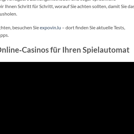
 Ihnen Schritt für Schritt, worauf Sie achten sollten, damit Sie da
usholen.
chten, besuchen Sie
expovin.lu
– dort finden Sie aktuelle Tests,
ipps.
Online‑Casinos für Ihren Spielautomat