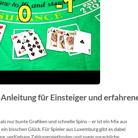
Anleitung für Einsteiger und erfahren
ls nur bunte Grafiken und schnelle Spins – er ist ein Mix aus
ein bisschen Glück. Für Spieler aus Luxemburg gibt es dabei
g, verfügbare Zahlungsmethoden und sogar sprachliche