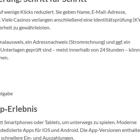
uf wenige Klicks reduziert. Sie geben Name, E‑Mail-Adresse,
iele Casinos verlangen anschließend eine Identitätsprüfung (KY
rheit zu gewährleisten.
nalausweis, ein Adressnachweis (Stromrechnung) und ggf. ein
Unterlagen geprüft sind – meist innerhalb von 24 Stunden – kön
nen.
eigabe
p‑Erlebnis
utzt Smartphones oder Tablets, um unterwegs zu spielen. Moderne
dedizierte Apps für iOS und Android. Die App‑Versionen enthalt
 schnellere Ein‑ und Auszahlungen.