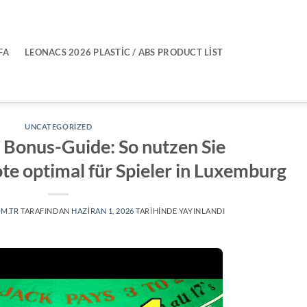
FA
LEONACS 2026 PLASTIC / ABS PRODUCT LIST
UNCATEGORIZED
 Bonus-Guide: So nutzen Sie
 optimal für Spieler in Luxemburg
M.TR
TARAFINDAN
HAZIRAN 1, 2026
TARIHINDE YAYINLANDI