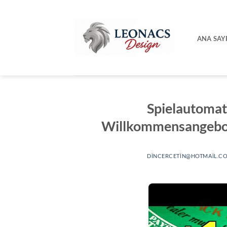
İçeriğe
atla
ANA SAY
Spielautomat
Willkommensangebote
DINCERCETIN@HOTMAIL.CO