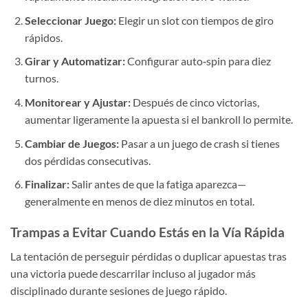
Seleccionar Juego:
Elegir un slot con tiempos de giro
rápidos.
Girar y Automatizar:
Configurar auto‑spin para diez
turnos.
Monitorear y Ajustar:
Después de cinco victorias,
aumentar ligeramente la apuesta si el bankroll lo permite.
Cambiar de Juegos:
Pasar a un juego de crash si tienes
dos pérdidas consecutivas.
Finalizar:
Salir antes de que la fatiga aparezca—
generalmente en menos de diez minutos en total.
Trampas a Evitar Cuando Estás en la Vía Rápida
La tentación de perseguir pérdidas o duplicar apuestas tras
una victoria puede descarrilar incluso al jugador más
disciplinado durante sesiones de juego rápido.