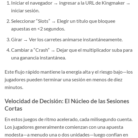
Iniciar el navegador → ingresar a la URL de Kingmaker →
iniciar sesión.
Seleccionar “Slots” → Elegir un título que bloquee
apuestas en <2 segundos.
Girar → Ver los carretes animarse instantáneamente.
Cambiar a “Crash” → Dejar que el multiplicador suba para
una ganancia instantánea.
Este flujo rápido mantiene la energía alta y el riesgo bajo—los
jugadores pueden terminar una sesión en menos de diez
minutos.
Velocidad de Decisión: El Núcleo de las Sesiones
Cortas
En estos juegos de ritmo acelerado, cada milisegundo cuenta.
Los jugadores generalmente comienzan con una apuesta
modesta—a menudo una o dos unidades—luego confían en