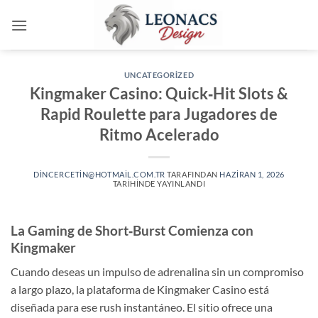
İçeriğe
atla
UNCATEGORIZED
Kingmaker Casino: Quick‑Hit Slots &
Rapid Roulette para Jugadores de
Ritmo Acelerado
DINCERCETIN@HOTMAIL.COM.TR
TARAFINDAN
HAZIRAN 1, 2026
TARIHINDE YAYINLANDI
La Gaming de Short‑Burst Comienza con
Kingmaker
Cuando deseas un impulso de adrenalina sin un compromiso
a largo plazo, la plataforma de Kingmaker Casino está
diseñada para ese rush instantáneo. El sitio ofrece una