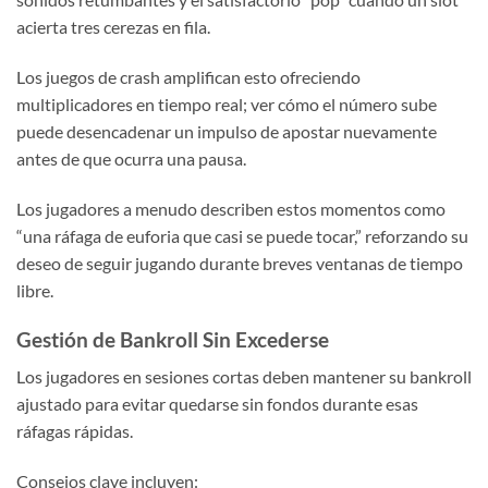
acierta tres cerezas en fila.
Los juegos de crash amplifican esto ofreciendo
multiplicadores en tiempo real; ver cómo el número sube
puede desencadenar un impulso de apostar nuevamente
antes de que ocurra una pausa.
Los jugadores a menudo describen estos momentos como
“una ráfaga de euforia que casi se puede tocar,” reforzando su
deseo de seguir jugando durante breves ventanas de tiempo
libre.
Gestión de Bankroll Sin Excederse
Los jugadores en sesiones cortas deben mantener su bankroll
ajustado para evitar quedarse sin fondos durante esas
ráfagas rápidas.
Consejos clave incluyen: