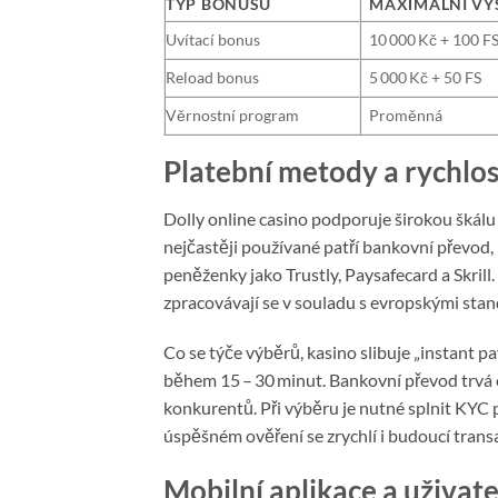
TYP BONUSU
MAXIMÁLNÍ VÝ
Uvítací bonus
10 000 Kč + 100 F
Reload bonus
5 000 Kč + 50 FS
Věrnostní program
Proměnná
Platební metody a rychlo
Dolly online casino podporuje širokou škálu
nejčastěji používané patří bankovní převod,
peněženky jako Trustly, Paysafecard a Skril
zpracovávají se v souladu s evropskými stan
Co se týče výběrů, kasino slibuje „instant p
během 15 – 30 minut. Bankovní převod trvá o
konkurentů. Při výběru je nutné splnit KYC 
úspěšném ověření se zrychlí i budoucí trans
Mobilní aplikace a uživat