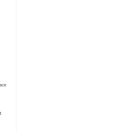
kace
t