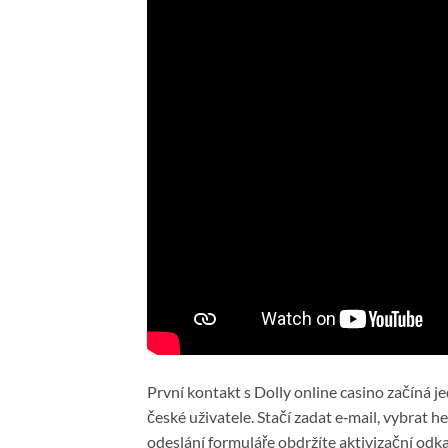
První kontakt s Dolly online casino začíná 
české uživatele. Stačí zadat e‑mail, vybrat he
odeslání formuláře obdržíte aktivizační odka