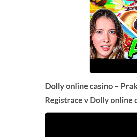
Dolly online casino – Pr
Registrace v Dolly online 