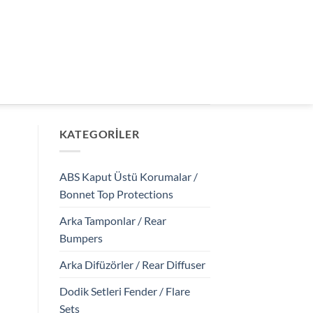
KATEGORILER
ABS Kaput Üstü Korumalar /
Bonnet Top Protections
Arka Tamponlar / Rear
Bumpers
Arka Difüzörler / Rear Diffuser
Dodik Setleri Fender / Flare
Sets