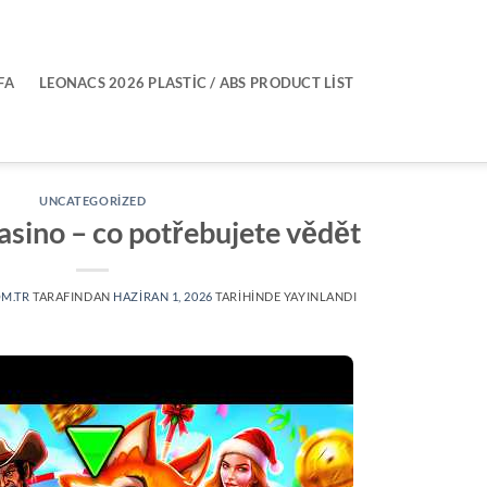
FA
LEONACS 2026 PLASTIC / ABS PRODUCT LIST
UNCATEGORIZED
casino – co potřebujete vědět
M.TR
TARAFINDAN
HAZIRAN 1, 2026
TARIHINDE YAYINLANDI