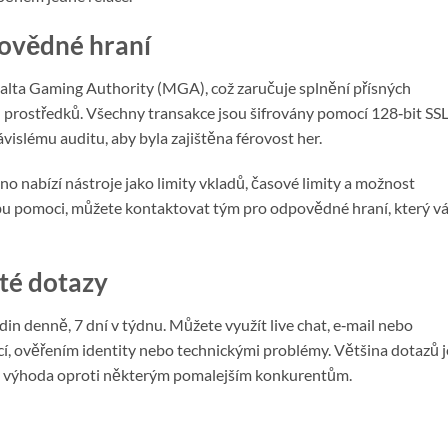
povědné hraní
Malta Gaming Authority (MGA), což zaručuje splnění přísných
prostředků. Všechny transakce jsou šifrovány pomocí 128‑bit SS
vislému auditu, aby byla zajištěna férovost her.
ino nabízí nástroje jako limity vkladů, časové limity a možnost
ebu pomoci, můžete kontaktovat tým pro odpovědné hraní, který v
té dotazy
in denně, 7 dní v týdnu. Můžete využít live chat, e‑mail nebo
cí, ověřením identity nebo technickými problémy. Většina dotazů j
ká výhoda oproti některým pomalejším konkurentům.