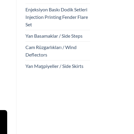
Enjeksiyon Baskı Dodik Setleri
Injection Printing Fender Flare
Set
Yan Basamaklar / Side Steps
Cam Rüzgarlıkları / Wind
Deflectors
Yan Maşpiyeller / Side Skirts