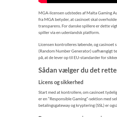
MGA‑licensen udstedes af Malta Gaming Auth
fra MGA betyder, at casinoet skal overholde s
transparens. For danske spillere er dette vi
spiller via en udenlandsk platform.
Licensen kontrolleres løbende, og casinoet
(Random Number Generator) uafhængigt test
på, at de lever op til EU‑standarder for sikke
Sådan vælger du det rett
Licens og sikkerhed
Start med at kontrollere, om casinoet tydelig
er en “Responsible Gaming”‑sektion med sel
betalingsgateway og kryptering (SSL) er ogs