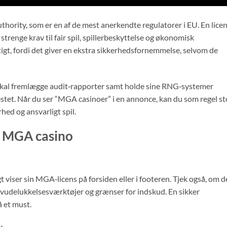
ority, som er en af de mest anerkendte regulatorer i EU. En lice
trenge krav til fair spil, spillerbeskyttelse og økonomisk
gtigt, fordi det giver en ekstra sikkerhedsfornemmelse, selvom de
 skal fremlægge audit‑rapporter samt holde sine RNG‑systemer
et. Når du ser “MGA casinoer” i en annonce, kan du som regel st
rhed og ansvarligt spil.
e MGA casino
t viser sin MGA‑licens på forsiden eller i footeren. Tjek også, om d
vudelukkelsesværktøjer og grænser for indskud. En sikker
å et must.