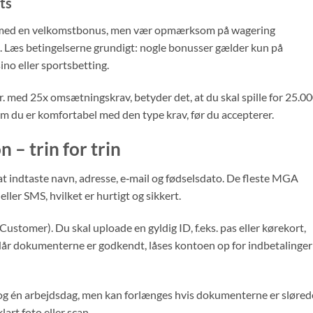
ts
re med en velkomstbonus, men vær opmærksom på wagering
 Læs betingelserne grundigt: nogle bonusser gælder kun på
ino eller sportsbetting.
kr. med 25x omsætningskrav, betyder det, at du skal spille for 25.0
om du er komfortabel med den type krav, før du accepterer.
n – trin for trin
 at indtaste navn, adresse, e‑mail og fødselsdato. De fleste MGA
ller SMS, hvilket er hurtigt og sikkert.
stomer). Du skal uploade en gyldig ID, f.eks. pas eller kørekort,
Når dokumenterne er godkendt, låses kontoen op for indbetalinger
og én arbejdsdag, men kan forlænges hvis dokumenterne er sløred
klart foto eller scan.