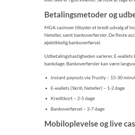
Betalingsmetoder og udbe
MGA casinoer tilbyder et bredt udvalg af ind
Neteller, samt bankoverførsler. De fleste ac
øjeblikkelig bankoverførsel.
Udbetalingshastigheden varierer. E‑wallets k
bankdage. Bankoverførsler kan være langsomm
Instant payouts via Trustly – 15‑30 minu
E‑wallets (Skrill, Neteller) – 1‑2 dage
Kreditkort – 2‑5 dage
Bankoverførsel – 3‑7 dage
Mobiloplevelse og live ca