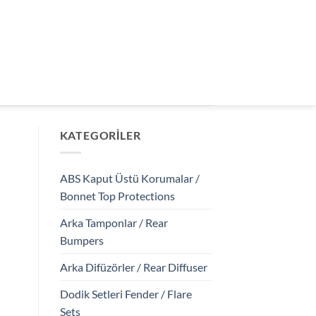
KATEGORILER
ABS Kaput Üstü Korumalar /
Bonnet Top Protections
Arka Tamponlar / Rear
Bumpers
Arka Difüzörler / Rear Diffuser
Dodik Setleri Fender / Flare
Sets