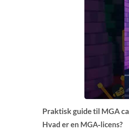
Praktisk guide til MGA c
Hvad er en MGA‑licens?