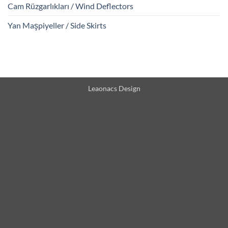
Cam Rüzgarlıkları / Wind Deflectors
Yan Maşpiyeller / Side Skirts
Leaonacs Design