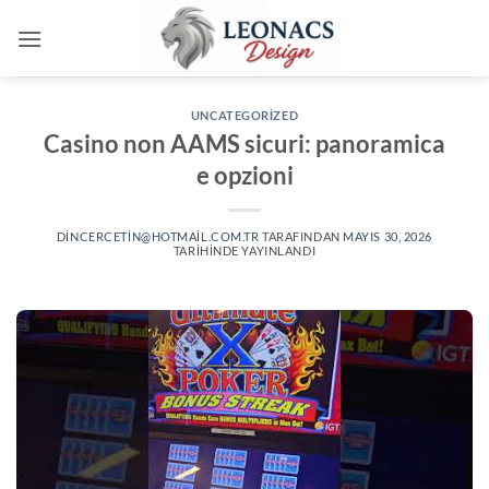
İçeriğe
atla
UNCATEGORIZED
Casino non AAMS sicuri: panoramica
e opzioni
DINCERCETIN@HOTMAIL.COM.TR
TARAFINDAN
MAYIS 30, 2026
TARIHINDE YAYINLANDI