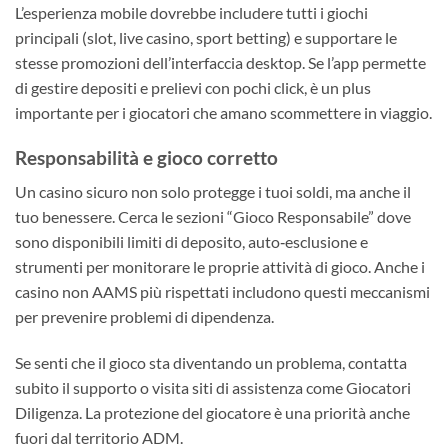
L’esperienza mobile dovrebbe includere tutti i giochi
principali (slot, live casino, sport betting) e supportare le
stesse promozioni dell’interfaccia desktop. Se l’app permette
di gestire depositi e prelievi con pochi click, è un plus
importante per i giocatori che amano scommettere in viaggio.
Responsabilità e gioco corretto
Un casino sicuro non solo protegge i tuoi soldi, ma anche il
tuo benessere. Cerca le sezioni “Gioco Responsabile” dove
sono disponibili limiti di deposito, auto‑esclusione e
strumenti per monitorare le proprie attività di gioco. Anche i
casino non AAMS più rispettati includono questi meccanismi
per prevenire problemi di dipendenza.
Se senti che il gioco sta diventando un problema, contatta
subito il supporto o visita siti di assistenza come Giocatori
Diligenza. La protezione del giocatore è una priorità anche
fuori dal territorio ADM.