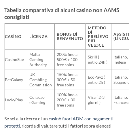
Tabella comparativa di alcuni casino non AAMS
consigliati
METODO
DI
BONUS DI
ASSIS
CASINO
LICENZA
PRELIEVO
BENVENUTO
(LINGU
PIÙ
VELOCE
Malta
200% fino a
Skrill (
Italiano,
CasinoStar
Gaming
500 € + 100
entro 24h )
Inglese
Authority
free spins
UK
150% fino a
EcoPayz (
Italiano,
BetGalaxy
Gambling
300 € + 50
entro 2h )
Spagnol
Commission
free spins
100% fino a
Curacao
Visa ( 2‑3
Italiano,
LuckyPlay
200 € + 30
eGaming
giorni )
Frances
free spins
Se sei alla ricerca di un
casinò fuori ADM con pagamenti
protetti
, ricorda di valutare tutti i fattori sopra elencati: