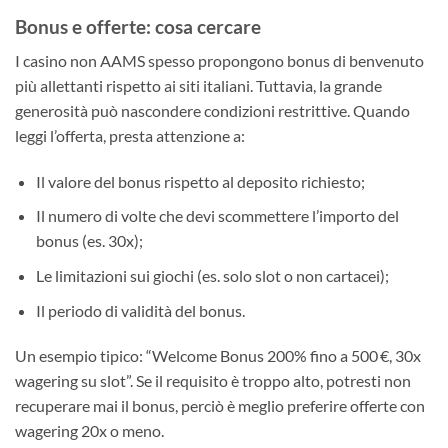
Bonus e offerte: cosa cercare
I casino non AAMS spesso propongono bonus di benvenuto
più allettanti rispetto ai siti italiani. Tuttavia, la grande
generosità può nascondere condizioni restrittive. Quando
leggi l’offerta, presta attenzione a:
Il valore del bonus rispetto al deposito richiesto;
Il numero di volte che devi scommettere l’importo del
bonus (es. 30x);
Le limitazioni sui giochi (es. solo slot o non cartacei);
Il periodo di validità del bonus.
Un esempio tipico: “Welcome Bonus 200% fino a 500 €, 30x
wagering su slot”. Se il requisito è troppo alto, potresti non
recuperare mai il bonus, perciò è meglio preferire offerte con
wagering 20x o meno.