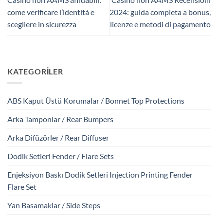
come verificare l’identità e
2024: guida completa a bonus,
scegliere in sicurezza
licenze e metodi di pagamento
KATEGORILER
ABS Kaput Üstü Korumalar / Bonnet Top Protections
Arka Tamponlar / Rear Bumpers
Arka Difüzörler / Rear Diffuser
Dodik Setleri Fender / Flare Sets
Enjeksiyon Baskı Dodik Setleri Injection Printing Fender
Flare Set
Yan Basamaklar / Side Steps