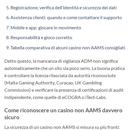
Registrazione, verifica dell’identità e sicurezza dei dati
Assistenza clienti: quando e come contattare il supporto
Mobile e app: giocare in movimento
Responsabilità e gioco corretto
Tabella comparativa di alcuni casino non AAMS consigliati
Detto questo, la mancanza di vigilanza ADM non significa
automaticamente che un sito sia poco serio. La buona pratica
è controllare la licenza rilasciata da autorità riconosciute
(Malta Gaming Authority, Curacao, UK Gambling
Commission) e verificare la presenza di certificazioni di audit
indipendente, come quelle di eCOGRA o iTech Labs.
Come riconoscere un casino non AAMS davvero
sicuro
La sicurezza di un casino non AAMS si misura su più fronti: