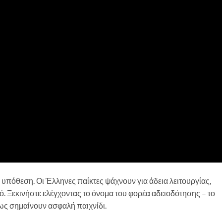
ή υπόθεση. Οι Έλληνες παίκτες ψάχνουν για άδεια λειτουργίας,
ό. Ξεκινήστε ελέγχοντας το όνομα του φορέα αδειοδότησης – το
ς σημαίνουν ασφαλή παιχνίδι.