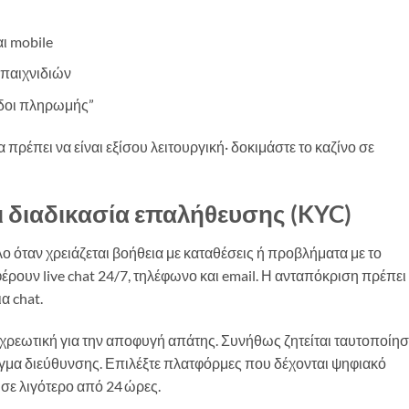
ι mobile
παιχνιδιών
όδοι πληρωμής”
 πρέπει να είναι εξίσου λειτουργική· δοκιμάστε το καζίνο σε
 διαδικασία επαλήθευσης (KYC)
ο όταν χρειάζεται βοήθεια με καταθέσεις ή προβλήματα με το
ρουν live chat 24/7, τηλέφωνο και email. Η ανταπόκριση πρέπει
α chat.
χρεωτική για την αποφυγή απάτης. Συνήθως ζητείται ταυτοποίη
ιγμα διεύθυνσης. Επιλέξτε πλατφόρμες που δέχονται ψηφιακό
σε λιγότερο από 24 ώρες.