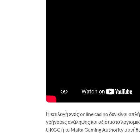
Η επιλογή ενός online casino δεν είναι απλ
γρήγορες ανάληψης και αξιόπιστο λογισμικ
UKGC ή το Malta Gaming Authority συνήθω