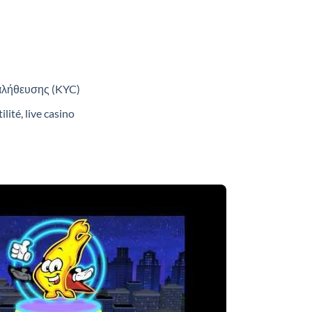
αλήθευσης (KYC)
lité, live casino