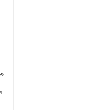
 να
ση