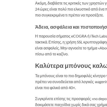
Ακόμη, διαβάστε τις κριτικές των χρηστών
24 ώρες είναι πολύ πιο ελκυστικό από ένα 
πιο συγκεκριμένα τι πρέπει να προσέξετε.
Άδεια, ασφάλεια και πιστοποιήσ
Η παρουσία σήματος eCOGRA ή iTech Labs 
τακτικά. Επίσης, η χρήση SSL κρυπτογράφη
είναι ασφαλείς. Μην αγνοείτε το τμήμα «Abou
πίσω από το καζίνο.
Καλύτερα μπόνους καλ
Τα μπόνους είναι το πιο δημοφιλές κίνητρο
πρέπει να συνοδεύεται από λογικές
wageri
είναι πιο φιλικό από 40×.
Συγκρίνετε επίσης τις προσφορές «no depos
δοκιμάσετε παιχνίδια χωρίς δικά σας χρήμα