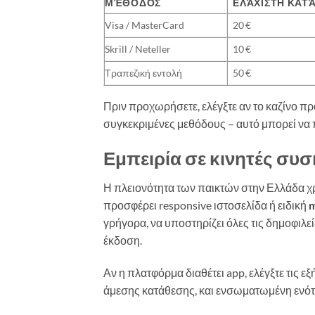
ΜΈΘΟΔΟΣ
ΕΛΆΧΙΣΤΗ ΚΑΤ
Visa / MasterCard
20 €
Skrill / Neteller
10 €
Τραπεζική εντολή
50 €
Πριν προχωρήσετε, ελέγξτε αν το καζίνο 
συγκεκριμένες μεθόδους – αυτό μπορεί να 
Εμπειρία σε κινητές συσ
Η πλειονότητα των παικτών στην Ελλάδα χρη
προσφέρει responsive ιστοσελίδα ή ειδική
m
γρήγορα, να υποστηρίζει όλες τις δημοφιλε
έκδοση.
Αν η πλατφόρμα διαθέτει app, ελέγξτε τις εξ
άμεσης κατάθεσης, και ενσωματωμένη ενότ