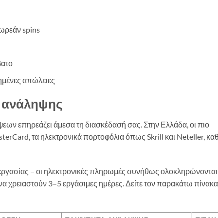
ωρεάν spins
βατο
ημένες απώλειες
ι ανάληψης
εων επηρεάζει άμεσα τη διασκέδασή σας. Στην Ελλάδα, οι πιο
sterCard, τα ηλεκτρονικά πορτοφόλια όπως Skrill και Neteller, κ
ξεργασίας – οι ηλεκτρονικές πληρωμές συνήθως ολοκληρώνονται
 να χρειαστούν 3–5 εργάσιμες ημέρες. Δείτε τον παρακάτω πίνακα