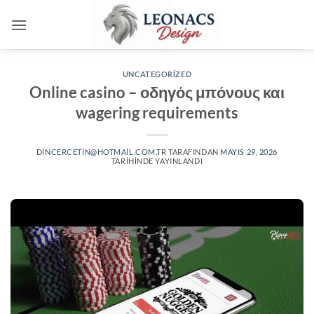
İçeriğe
atla
UNCATEGORIZED
Online casino – οδηγός μπόνους και
wagering requirements
DINCERCETIN@HOTMAIL.COM.TR
TARAFINDAN
MAYIS 29, 2026
TARIHINDE YAYINLANDI