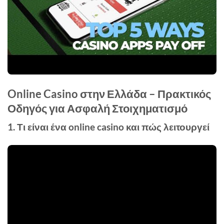
Online Casino στην Ελλάδα – Πρακτικός
Οδηγός για Ασφαλή Στοιχηματισμό
1. Τι είναι ένα online casino και πώς λειτουργεί