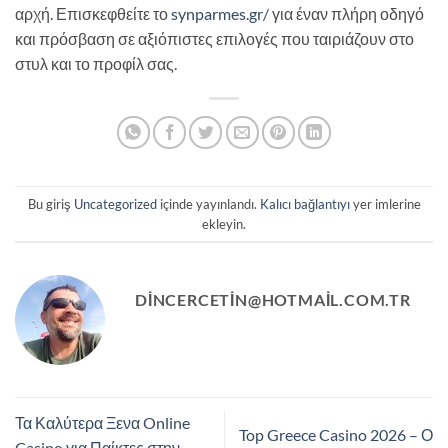
αρχή. Επισκεφθείτε το
synparmes.gr/
για έναν πλήρη οδηγό
και πρόσβαση σε αξιόπιστες επιλογές που ταιριάζουν στο
στυλ και το προφίλ σας.
Bu giriş
Uncategorized
içinde yayınlandı.
Kalıcı bağlantıyı
yer imlerine
ekleyin.
DINCERCETIN@HOTMAIL.COM.TR
Τα Καλύτερα Ξενα Online
Top Greece Casino 2026 – Ο
Casino για Παίκτες στην