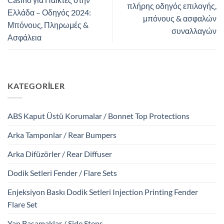
πλήρης οδηγός επιλογής,
Ελλάδα – Οδηγός 2024:
μπόνους & ασφαλών
Μπόνους, Πληρωμές &
συναλλαγών
Ασφάλεια
KATEGORILER
ABS Kaput Üstü Korumalar / Bonnet Top Protections
Arka Tamponlar / Rear Bumpers
Arka Difüzörler / Rear Diffuser
Dodik Setleri Fender / Flare Sets
Enjeksiyon Baskı Dodik Setleri Injection Printing Fender
Flare Set
Yan Basamaklar / Side Steps