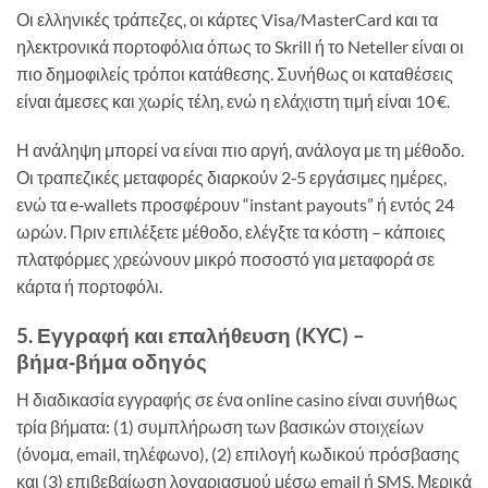
Οι ελληνικές τράπεζες, οι κάρτες Visa/MasterCard και τα
ηλεκτρονικά πορτοφόλια όπως το Skrill ή το Neteller είναι οι
πιο δημοφιλείς τρόποι κατάθεσης. Συνήθως οι καταθέσεις
είναι άμεσες και χωρίς τέλη, ενώ η ελάχιστη τιμή είναι 10 €.
Η ανάληψη μπορεί να είναι πιο αργή, ανάλογα με τη μέθοδο.
Οι τραπεζικές μεταφορές διαρκούν 2‑5 εργάσιμες ημέρες,
ενώ τα e‑wallets προσφέρουν “instant payouts” ή εντός 24
ωρών. Πριν επιλέξετε μέθοδο, ελέγξτε τα κόστη – κάποιες
πλατφόρμες χρεώνουν μικρό ποσοστό για μεταφορά σε
κάρτα ή πορτοφόλι.
5. Εγγραφή και επαλήθευση (KYC) –
βήμα‑βήμα οδηγός
Η διαδικασία εγγραφής σε ένα online casino είναι συνήθως
τρία βήματα: (1) συμπλήρωση των βασικών στοιχείων
(όνομα, email, τηλέφωνο), (2) επιλογή κωδικού πρόσβασης
και (3) επιβεβαίωση λογαριασμού μέσω email ή SMS. Μερικά