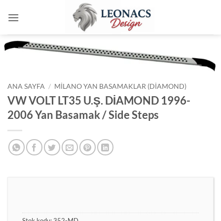
İçeriğe
atla
ANA SAYFA
/
MILANO YAN BASAMAKLAR (DIAMOND)
VW VOLT LT35 U.Ş. DİAMOND 1996-
2006 Yan Basamak / Side Steps
Stok kodu:
352-MD