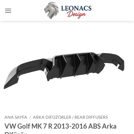
İçeriğe
atla
ANA SAYFA
/
ARKA DIFÜZÖRLER / REAR DIFFUSERS
VW Golf MK 7 R 2013-2016 ABS Arka