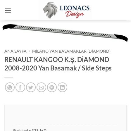
İçeriğe
atla
ANA SAYFA
/
MILANO YAN BASAMAKLAR (DIAMOND)
RENAULT KANGOO K.Ş. DİAMOND
2008-2020 Yan Basamak / Side Steps
Stok kodu:
333-MD