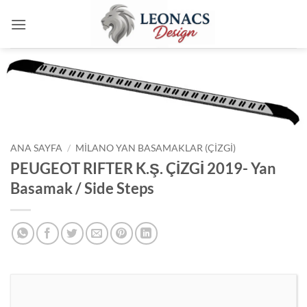
İçeriğe
atla
ANA SAYFA
/
MILANO YAN BASAMAKLAR (ÇIZGI)
PEUGEOT RIFTER K.Ş. ÇİZGİ 2019- Yan
Basamak / Side Steps