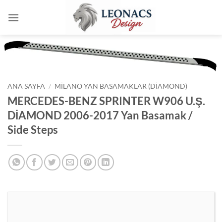
İçeriğe
atla
ANA SAYFA
/
MILANO YAN BASAMAKLAR (DIAMOND)
MERCEDES-BENZ SPRINTER W906 U.Ş.
DİAMOND 2006-2017 Yan Basamak /
Side Steps