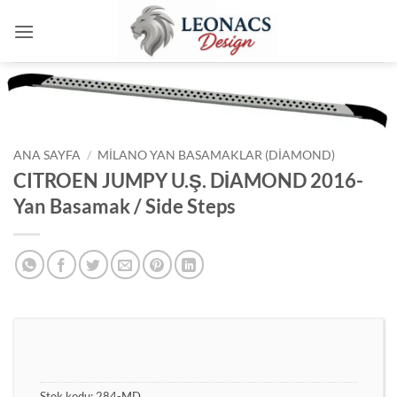
İçeriğe
atla
ANA SAYFA
/
MILANO YAN BASAMAKLAR (DIAMOND)
CITROEN JUMPY U.Ş. DİAMOND 2016-
Yan Basamak / Side Steps
Stok kodu:
284-MD