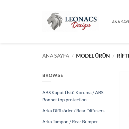
İçeriğe
atla
ANA SAY
ANA SAYFA
/
MODEL ÜRÜN
/
RİFT
BROWSE
ABS Kaput Üstü Koruma / ABS
Bonnet top protection
Arka Difüzörler / Rear Diffusers
Arka Tampon / Rear Bumper