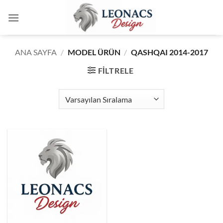
İçeriğe
atla
ANA SAYFA
/
MODEL ÜRÜN
/
QASHQAI 2014-2017
FILTRELE