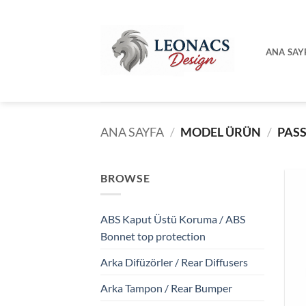
İçeriğe
atla
ANA SAY
ANA SAYFA
/
MODEL ÜRÜN
/
PASS
BROWSE
ABS Kaput Üstü Koruma / ABS
Bonnet top protection
Arka Difüzörler / Rear Diffusers
Arka Tampon / Rear Bumper