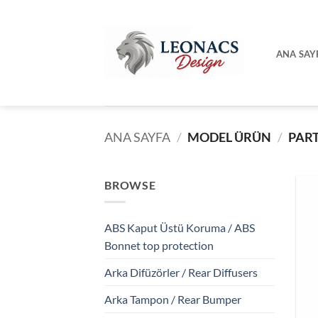
İçeriğe
atla
ANA SAY
ANA SAYFA
/
MODEL ÜRÜN
/
PAR
BROWSE
ABS Kaput Üstü Koruma / ABS
Bonnet top protection
Arka Difüzörler / Rear Diffusers
Arka Tampon / Rear Bumper