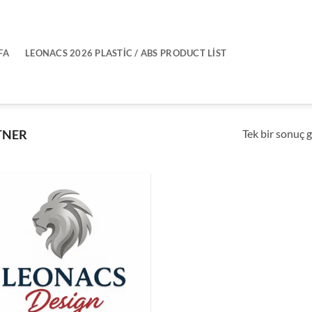
FA
LEONACS 2026 PLASTIC / ABS PRODUCT LIST
Tek bir sonuç g
TNER