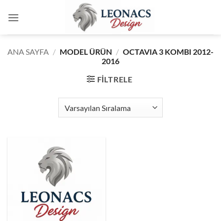
İçeriğe
atla
ANA SAYFA
/
MODEL ÜRÜN
/
OCTAVIA 3 KOMBI 2012-
2016
FILTRELE